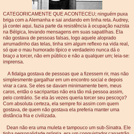
CATEGORICAMENTE QUE ACONTECEU; ninguém puxa
briga com a Alemanha e sai andando em linha reta. Audrey,
já contei aqui, fazia parte da resistência à ocupação nazista
na Bélgica, levando mensagens em suas sapatilhas. Ela
não gostava de pessoas falsas, logo aquele aloprado
arrumadinho das telas, tinha sim algum reflexo na vida real,
só que o mau humorado típico e verdadeiro nunca dá o
braço a torcer, não em público e não a qualquer um; leia-se:
imprensa.
A fidalga gostava de pessoas que a fizessem rir, mas não
simplesmente gargalhar em um encontro social e depois
virar a cara. Se eles se davam minimamente bem, meus
caros, então o sacripantas não era tão má pessoa assim,
pelo contrário. Se ela às vezes queria torcer seu pescoço?
Com absoluta certeza, ela sempre foi assim com quem
gostava, de quem não gostava ela preferia manter uma
distância fria e civilizada.
Dean não era uma muleta e tampouco um sub-Sinatra. Ele
tinha personalidade própria, era um conquistador canastrão