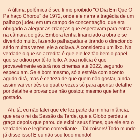
A última polêmica é seu filme proibido "O Dia Em Que O
Palhaço Chorou" de 1972, onde ele narra a tragédia de um
palhaço judeu em um campo de concentração, que era
obrigado a alegrar as crianças que esperavam para entrar
na câmara de gás. Embora tenha financiado a obra e se
divertido muito, fazendo palhaçadas e tirando o director do
sério muitas vezes, ele a odiava. A considerou um lixo. Na
verdade o que se acredita é que ele fez tão bem o papel,
que se odiou por tê-lo feito. A boa notícia é que
provavelmente estará nos cinemas até 2022, segundo
especulam. Se é bom mesmo, só a estréia com acento
agudo dirá, mas é certeza de que quem não gostar, ainda
assim vai ver três ou quatro vezes só para apontar detalhe
por detalhe e provar que não gostou; mesmo que tenha
gostado.
Ah, tá, eu não falei que ele fez parte da minha infância,
que era o rei da Sessão da Tarde, que a Globo perdeu a
graça depois que parou de exibir seus filmes, que ele era o
verdadeiro e legítimo comediante... Talicoisers! Todo mundo
já disse isso! E eu não sou todo mundo!