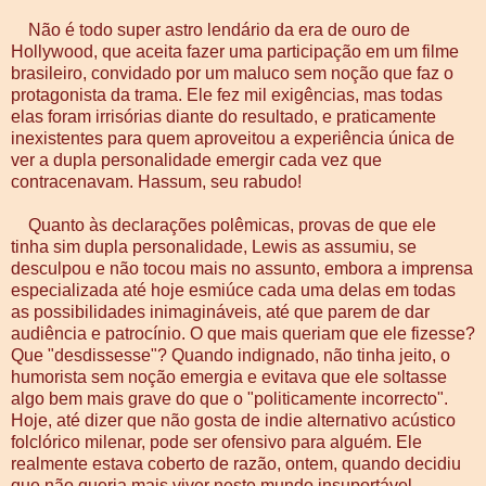
Não é todo super astro lendário da era de ouro de
Hollywood, que aceita fazer uma participação em um filme
brasileiro, convidado por um maluco sem noção que faz o
protagonista da trama. Ele fez mil exigências, mas todas
elas foram irrisórias diante do resultado, e praticamente
inexistentes para quem aproveitou a experiência única de
ver a dupla personalidade emergir cada vez que
contracenavam. Hassum, seu rabudo!
Quanto às declarações polêmicas, provas de que ele
tinha sim dupla personalidade, Lewis as assumiu, se
desculpou e não tocou mais no assunto, embora a imprensa
especializada até hoje esmiúce cada uma delas em todas
as possibilidades inimagináveis, até que parem de dar
audiência e patrocínio. O que mais queriam que ele fizesse?
Que "desdissesse"? Quando indignado, não tinha jeito, o
humorista sem noção emergia e evitava que ele soltasse
algo bem mais grave do que o "politicamente incorrecto".
Hoje, até dizer que não gosta de indie alternativo acústico
folclórico milenar, pode ser ofensivo para alguém. Ele
realmente estava coberto de razão, ontem, quando decidiu
que não queria mais viver neste mundo insuportável.