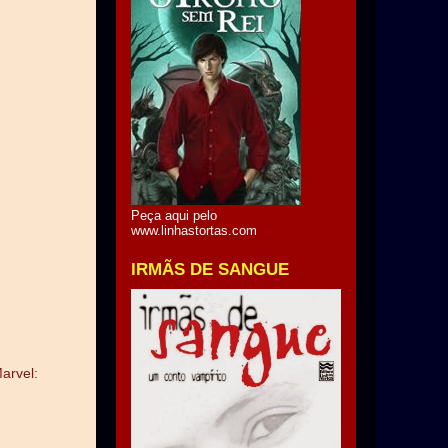
Peça aqui pelo
www.linhastortas.com
IRMÃS DE SANGUE
arvel: