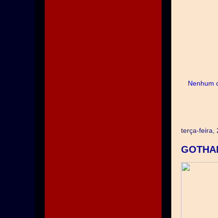
Nenhum c
terça-feira
GOTHAM