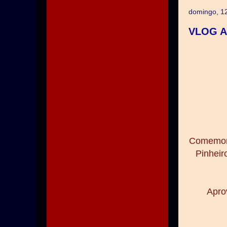
domingo, 1
VLOG AL
Comemora
Pinheir
Apro