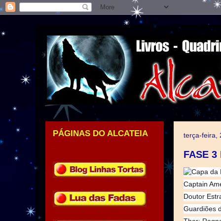
PÁGINAS DO ALCATEIA
terça-feira
.
FASE 3 
Captain Ame
Doutor Est
Guardiões d