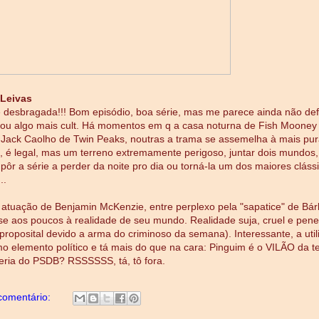
 Leivas
desbragada!!! Bom episódio, boa série, mas me parece ainda não defi
 ou algo mais cult. Há momentos em q a casa noturna de Fish Mooney
Jack Caolho de Twin Peaks, noutras a trama se assemelha à mais pur
 é legal, mas um terreno extremamente perigoso, juntar dois mundos,
pôr a série a perder da noite pro dia ou torná-la um dos maiores cláss
..
 atuação de Benjamin McKenzie, entre perplexo pela "sapatice" de Bár
e aos poucos à realidade de seu mundo. Realidade suja, cruel e pene
proposital devido a arma do criminoso da semana). Interessante, a uti
 elemento político e tá mais do que na cara: Pinguim é o VILÃO da 
seria do PSDB? RSSSSSS, tá, tô fora.
omentário: