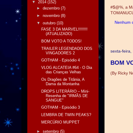
▼
2014
(152)
#$@%, a Mar
►
dezembro
(7)
TOMANUCU
►
novembro
(8)
Nenhum c
▼
outubro
(10)
FASE 3 DA MARVEL!!!!!!!!
(ATUALIZADO)
BOM VOTO A TODOS!
TRAILER LEGENDADO DOS
sexta-feira
VINGADORES 2
GOTHAM - Episódio 4
BOM VO
VLOG ALCATEIA #64 - O Dia
das Crianças Velhas
(By Ricky N
Os Dragões de Titânia, A
Dama da Montanha
DROPS LITERÁRIO – Mini-
Resenha de "IRMÃS DE
SANGUE"
GOTHAM - Episódio 3
LEMBRA DE TWIN PEAKS?
MERCÚRIO MUPPET
►
setembro
(5)