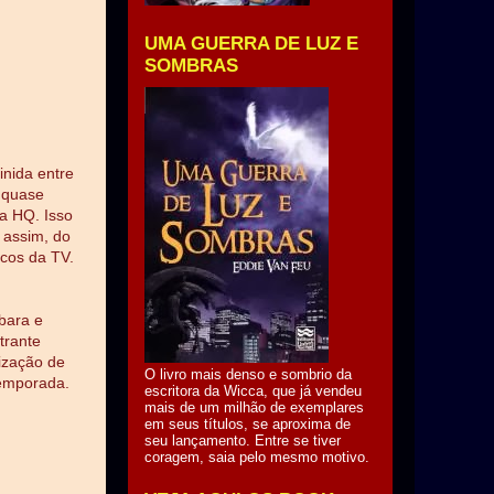
UMA GUERRA DE LUZ E
SOMBRAS
nida entre
 quase
a HQ. Isso
 assim, do
icos da TV.
bara e
trante
lização de
O livro mais denso e sombrio da
temporada.
escritora da Wicca, que já vendeu
mais de um milhão de exemplares
em seus títulos, se aproxima de
seu lançamento. Entre se tiver
coragem, saia pelo mesmo motivo.