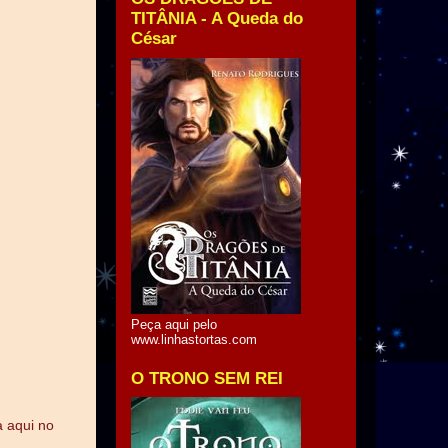
TITÂNIA - A Queda do
César
Peça aqui pelo
www.linhastortas.com
O TRONO SEM REI
a aqui no