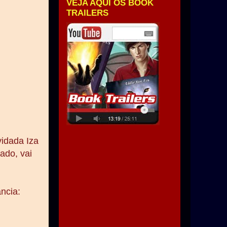
VEJA AQUI OS BOOK
TRAILERS
idada Iza
ado, vai
ncia: