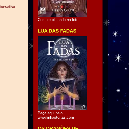
ravilha...
Compre clicando na foto
LUA DAS FADAS
Peça aqui pelo
www.linhastortas.com
OS DRAGÕES DE