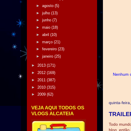
►
agosto
(5)
►
julho
(13)
►
junho
(7)
►
maio
(18)
►
abril
(10)
►
março
(21)
►
fevereiro
(23)
►
janeiro
(25)
►
2013
(171)
►
2012
(169)
Nenhum c
►
2011
(387)
►
2010
(315)
►
2009
(62)
quinta-feir
VEJA AQUI TODOS OS
VLOGS ALCATEIA
TRAILE
Todo mundo 
blog, entã