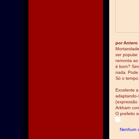
por Antero
Mortandade 
ser popular
remonta ao 
é bom? Sim,
nada. Pode 
Só o tempo.
Excelente a
adaptando-s
(expressão 
Arkham como
O prefeito 
Nenhum c