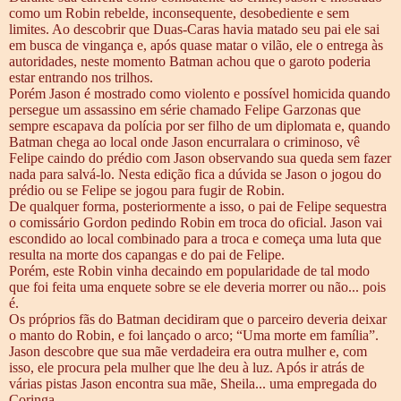
como um Robin rebelde, inconsequente, desobediente e sem
limites. Ao descobrir que Duas-Caras havia matado seu pai ele sai
em busca de vingança e, após quase matar o vilão, ele o entrega às
autoridades, neste momento Batman achou que o garoto poderia
estar entrando nos trilhos.
Porém Jason é mostrado como violento e possível homicida quando
persegue um assassino em série chamado Felipe Garzonas que
sempre escapava da polícia por ser filho de um diplomata e, quando
Batman chega ao local onde Jason encurralara o criminoso, vê
Felipe caindo do prédio com Jason observando sua queda sem fazer
nada para salvá-lo. Nesta edição fica a dúvida se Jason o jogou do
prédio ou se Felipe se jogou para fugir de Robin.
De qualquer forma, posteriormente a isso, o pai de Felipe sequestra
o comissário Gordon pedindo Robin em troca do oficial. Jason vai
escondido ao local combinado para a troca e começa uma luta que
resulta na morte dos capangas e do pai de Felipe.
Porém, este Robin vinha decaindo em popularidade de tal modo
que foi feita uma enquete sobre se ele deveria morrer ou não... pois
é.
Os próprios fãs do Batman decidiram que o parceiro deveria deixar
o manto do Robin, e foi lançado o arco; “Uma morte em família”.
Jason descobre que sua mãe verdadeira era outra mulher e, com
isso, ele procura pela mulher que lhe deu à luz. Após ir atrás de
várias pistas Jason encontra sua mãe, Sheila... uma empregada do
Coringa.