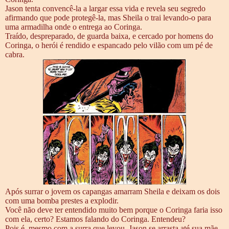
Jason tenta convencê-la a largar essa vida e revela seu segredo
afirmando que pode protegê-la, mas Sheila o trai levando-o para
uma armadilha onde o entrega ao Coringa.
Traído, despreparado, de guarda baixa, e cercado por homens do
Coringa, o herói é rendido e espancado pelo vilão com um pé de
cabra.
Após surrar o jovem os capangas amarram Sheila e deixam os dois
com uma bomba prestes a explodir.
Você não deve ter entendido muito bem porque o Coringa faria isso
com ela, certo? Estamos falando do Coringa. Entendeu?
Pois é, mesmo com a surra que levou, Jason se arrasta até sua mãe