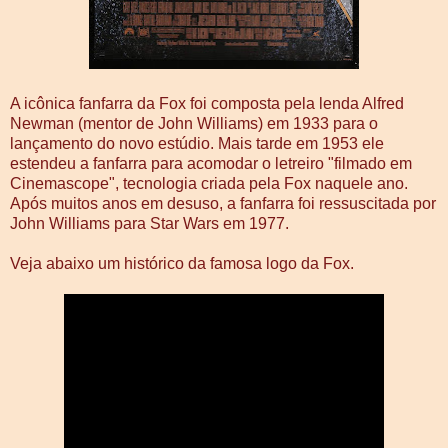
A icônica fanfarra da Fox foi composta pela lenda Alfred
Newman (mentor de John Williams) em 1933 para o
lançamento do novo estúdio. Mais tarde em 1953 ele
estendeu a fanfarra para acomodar o letreiro "filmado em
Cinemascope", tecnologia criada pela Fox naquele ano.
Após muitos anos em desuso, a fanfarra foi ressuscitada por
John Williams para Star Wars em 1977.
Veja abaixo um histórico da famosa logo da Fox.