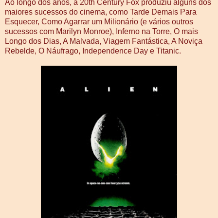
Ao longo dos anos, a 20th Century Fox produziu alguns dos
maiores sucessos do cinema, como Tarde Demais Para
Esquecer, Como Agarrar um Milionário (e vários outros
sucessos com Marilyn Monroe), Inferno na Torre, O mais
Longo dos Dias, A Malvada, Viagem Fantástica, A Noviça
Rebelde, O Náufrago, Independence Day e Titanic.