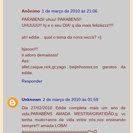
Anônimo
1 de março de 2010 às 21:06
PARABENS! uhuu! PARABENS!!
UHUUUU!! hj e o seu DIA! q dia mais feliziiizzz!!!!
ah! eddie... qual o tema da nova wicca? =]
bjaooo!!!
ti adoro demaissss!
Ass:
allef,caique,rick,gt,yago...beijinhossss;os garotos da
eddie.
Responder
Unknown
2 de março de 2010 às 01:59
Dia 27/02/2010 Eddie completa mais um ano de
vida,PARABÉNS AMADA MESTRA!GRATIDÃO,q vc
tenha muito+anos de vida entre nós,nos ensinando
sempre!!! amada LOBA!
auuuuuuuuuuuuuuuuuuuuuuuuuuu!!!=D