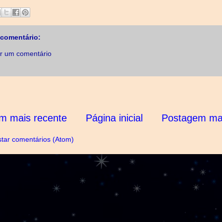
comentário:
r um comentário
m mais recente
Página inicial
Postagem mai
tar comentários (Atom)