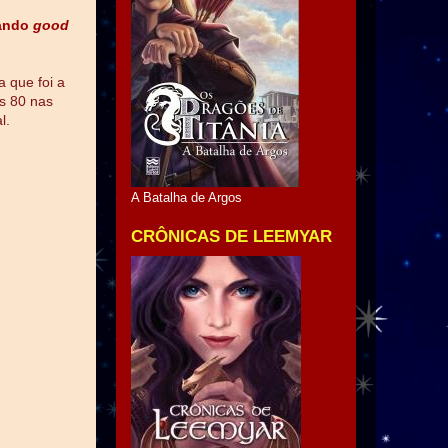
ando
good
 que foi a
s 80 nas
l.
A Batalha de Argos
CRÔNICAS DE LEEMYAR