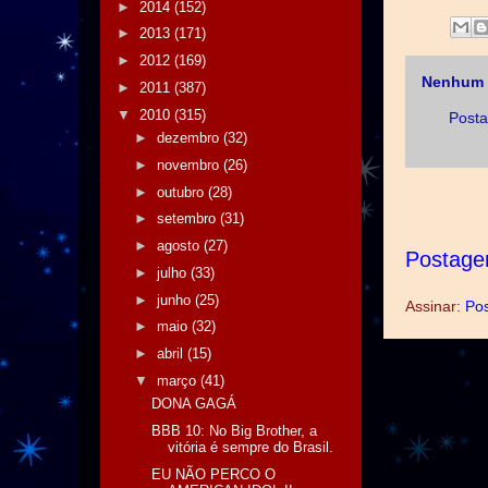
►
2014
(152)
►
2013
(171)
►
2012
(169)
Nenhum 
►
2011
(387)
▼
2010
(315)
Posta
►
dezembro
(32)
►
novembro
(26)
►
outubro
(28)
►
setembro
(31)
►
agosto
(27)
Postage
►
julho
(33)
►
junho
(25)
Assinar:
Pos
►
maio
(32)
►
abril
(15)
▼
março
(41)
DONA GAGÁ
BBB 10: No Big Brother, a
vitória é sempre do Brasil.
EU NÃO PERCO O