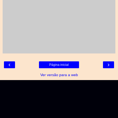
‹
›
Página inicial
Ver versão para a web