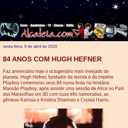
sexta-feira, 9 de abril de 2010
84 ANOS COM HUGH HEFNER
Faz aniversário hoje o octogenário mais invejado do
planeta. Hugh Hefner, fundador da revista e do império
Playboy comemorou seus 84 numa festa na lendária
Mansão Playboy, após assistir uma sessão de Alice no País
das Maravilhas em 3D com suas três namoradas, as
gêmeas Karissa e Kristina Shannon e Crystal Harris.