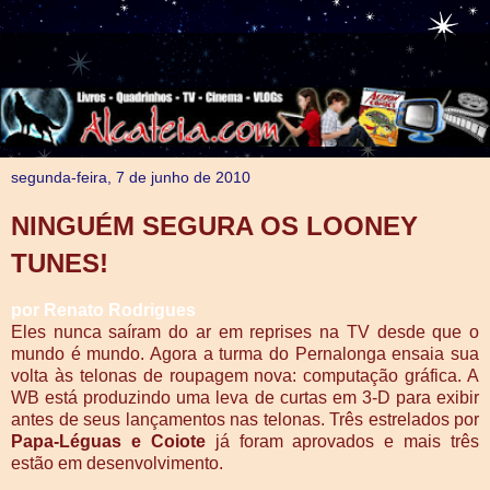
segunda-feira, 7 de junho de 2010
NINGUÉM SEGURA OS LOONEY
TUNES!
por Renato Rodrigues
Eles nunca saíram do ar em reprises na TV desde que o
mundo é mundo. Agora a turma do Pernalonga ensaia sua
volta às telonas de roupagem nova: computação gráfica. A
WB está produzindo uma leva de curtas em 3-D para exibir
antes de seus lançamentos nas telonas. Três estrelados por
Papa-Léguas e Coiote
já foram aprovados e mais três
estão em desenvolvimento.