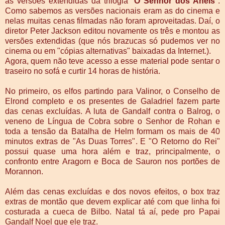
as versões extendidas da trilogia "
O Senhor dos Aneis
".
Como sabemos as versões nacionais eram as do cinema e
nelas muitas cenas filmadas não foram aproveitadas. Daí, o
diretor Peter Jackson editou novamente os três e montou as
versões extendidas (que nós brazucas só pudemos ver no
cinema ou em "cópias alternativas" baixadas da Internet.).
Agora, quem não teve acesso a esse material pode sentar o
traseiro no sofá e curtir 14 horas de história.
No primeiro, os elfos partindo para Valinor, o Conselho de
Elrond completo e os presentes de Galadriel fazem parte
das cenas excluídas. A luta de Gandalf contra o Balrog, o
veneno de Língua de Cobra sobre o Senhor de Rohan e
toda a tensão da Batalha de Helm formam os mais de 40
minutos extras de "As Duas Torres". E "O Retorno do Rei"
possui quase uma hora além e traz, principalmente, o
confronto entre Aragorn e Boca de Sauron nos portões de
Morannon.
Além das cenas excluídas e dos novos efeitos, o box traz
extras de montão que devem explicar até com que linha foi
costurada a cueca de Bilbo. Natal tá aí, pede pro Papai
Gandalf Noel que ele traz.