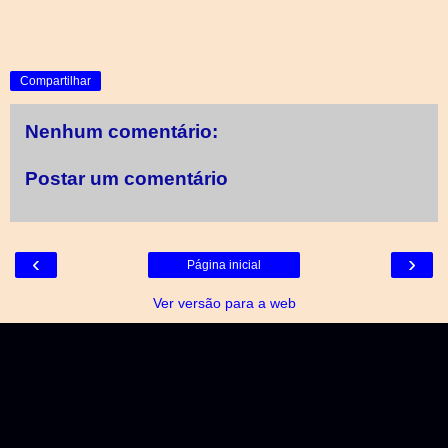
Compartilhar
Nenhum comentário:
Postar um comentário
‹
›
Página inicial
Ver versão para a web