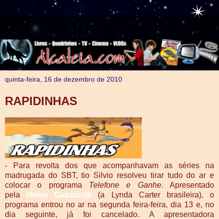
quinta-feira, 16 de dezembro de 2010
RAPIDINHAS
- Para revolta dos que acompanhavam as séries na
madrugada do SBT, tio Silvio resolveu tirar tudo do ar e
colocar o programa
Telefone e Ganhe
. Apresentado
pela
Helen Ganzarolli
(a Lynda Carter brasileira), o
programa entrou no ar na segunda feira-feira, dia 13 e, no
dia seguinte, já foi cancelado. A apresentadora