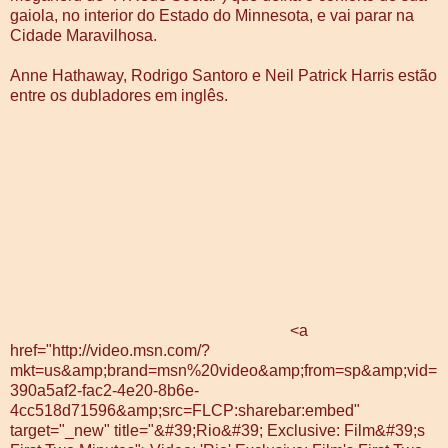
gaiola, no interior do Estado do Minnesota, e vai parar na
Cidade Maravilhosa.
Anne Hathaway, Rodrigo Santoro e Neil Patrick Harris estão
entre os dubladores em inglês.
<a
href="http://video.msn.com/?
mkt=us&amp;brand=msn%20video&amp;from=sp&amp;vid=
390a5af2-fac2-4e20-8b6e-
4cc518d71596&amp;src=FLCP:sharebar:embed"
target="_new" title="&#39;Rio&#39; Exclusive: Film&#39;s