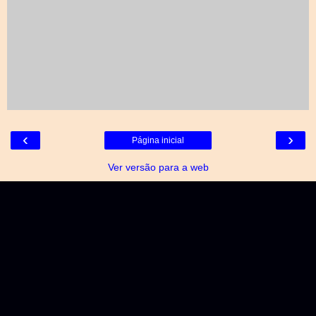
‹
›
Página inicial
Ver versão para a web