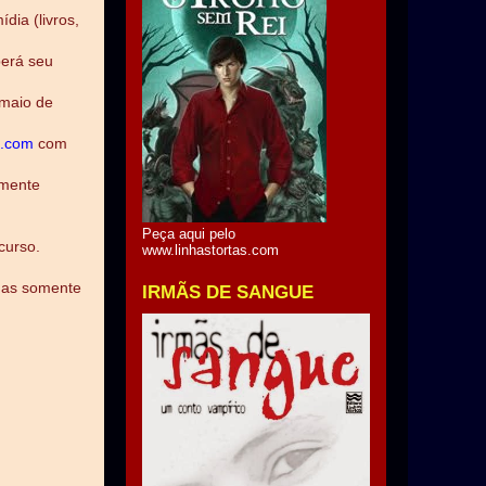
dia (livros,
berá seu
 maio de
a.com
com
amente
Peça aqui pelo
curso.
www.linhastortas.com
idas somente
IRMÃS DE SANGUE