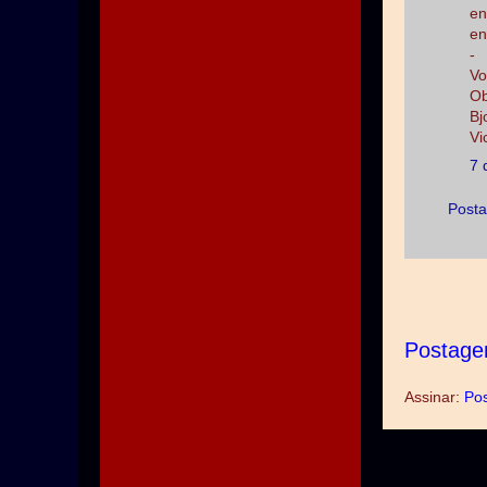
en
en
-
Vo
Ob
Bj
Vi
7 
Posta
Postage
Assinar:
Pos