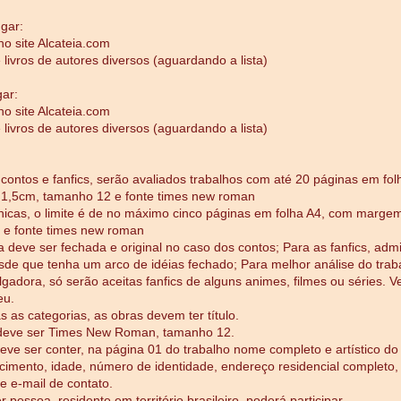
gar:
no site Alcateia.com
 livros de autores diversos (aguardando a lista)
gar:
no site Alcateia.com
 livros de autores diversos (aguardando a lista)
 contos e fanfics, serão avaliados trabalhos com até 20 páginas em fo
1,5cm, tamanho 12 e fonte times new roman
nicas, o limite é de no máximo cinco páginas em folha A4, com marge
 e fonte times new roman
ia deve ser fechada e original no caso dos contos; Para as fanfics, ad
esde que tenha um arco de idéias fechado; Para melhor análise do trab
gadora, só serão aceitas fanfics de alguns animes, filmes ou séries. Vej
eu.
s as categorias, as obras devem ter título.
 deve ser Times New Roman, tamanho 12.
deve ser conter, na página 01 do trabalho nome completo e artístico do 
cimento, idade, número de identidade, endereço residencial completo, 
r e e-mail de contato.
 pessoa, residente em território brasileiro, poderá participar.