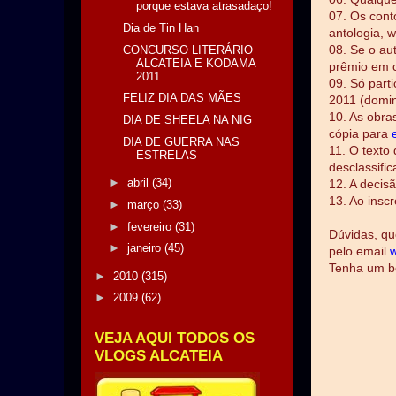
porque estava atrasadaço!
07. Os cont
Dia de Tin Han
antologia, w
08. Se o au
CONCURSO LITERÁRIO
ALCATEIA E KODAMA
prêmio em c
2011
09. Só part
FELIZ DIA DAS MÃES
2011 (domin
10. As obra
DIA DE SHEELA NA NIG
cópia para
DIA DE GUERRA NAS
11. O texto
ESTRELAS
desclassific
►
abril
(34)
12. A decis
13. Ao insc
►
março
(33)
►
fevereiro
(31)
Dúvidas, qu
►
janeiro
(45)
pelo email
Tenha um bo
►
2010
(315)
►
2009
(62)
VEJA AQUI TODOS OS
VLOGS ALCATEIA