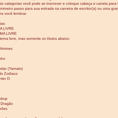
is categorias você pode se inscrever e coloque cabeça e caneta para 
primeiro passo para sua entrada na carreira de escritor(a) ou uma gra
ra você lembrar.
ias:
A LIVRE.
EMA LIVRE
 tema livre, mas somente os títulos abaixo:
Animes:
sho
telar (Yamato)
do Zodíaco
nter D
ebop
 Dragão
eões