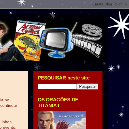
PESQUISAR neste site
OS DRAGÕES DE
ia no
TITÂNIA I
 continuar
 Linhas
o evento.