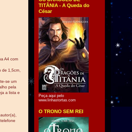
TITÂNIA - A Queda do
César
lha A4 com
m de 1,5cm,
mite-se um
alho pela
a a lista e
Peça aqui pelo
www.linhastortas.com
O TRONO SEM REI
autor(a),
telefone