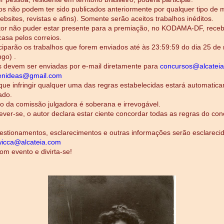
os não podem ter sido publicados anteriormente por qualquer tipo de mí
ebsites, revistas e afins). Somente serão aceitos trabalhos inéditos.
tor não puder estar presente para a premiação, no KODAMA-DF, rece
asa pelos correios.
iciparão os trabalhos que forem enviados até às 23:59:59 do dia 25 de
go) .
s devem ser enviadas por e-mail diretamente para
concursos@alcatei
enideas@gmail.com
 que infringir qualquer uma das regras estabelecidas estará automatic
ado.
ão da comissão julgadora é soberana e irrevogável.
rever-se, o autor declara estar ciente concordar todas as regras do con
estionamentos, esclarecimentos e outras informações serão esclarec
wicca@alcateia.com
m evento e divirta-se!