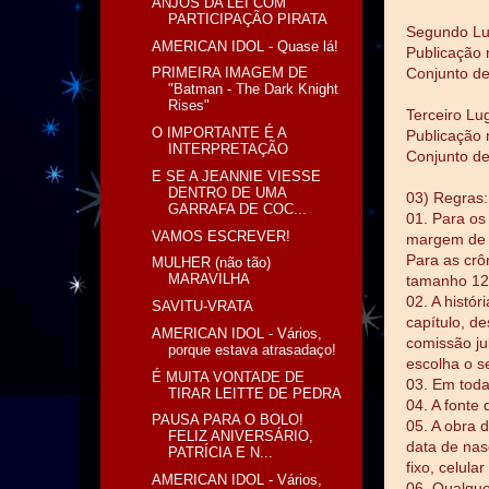
ANJOS DA LEI COM
PARTICIPAÇÃO PIRATA
Segundo Lu
AMERICAN IDOL - Quase lá!
Publicação 
Conjunto de
PRIMEIRA IMAGEM DE
"Batman - The Dark Knight
Rises"
Terceiro Lu
O IMPORTANTE É A
Publicação 
INTERPRETAÇÃO
Conjunto de
E SE A JEANNIE VIESSE
DENTRO DE UMA
03) Regras:
GARRAFA DE COC...
01. Para os
VAMOS ESCREVER!
margem de 
Para as crô
MULHER (não tão)
MARAVILHA
tamanho 12
02. A histór
SAVITU-VRATA
capítulo, d
AMERICAN IDOL - Vários,
comissão jul
porque estava atrasadaço!
escolha o s
É MUITA VONTADE DE
03. Em toda
TIRAR LEITTE DE PEDRA
04. A fonte
PAUSA PARA O BOLO!
05. A obra 
FELIZ ANIVERSÁRIO,
data de nas
PATRÍCIA E N...
fixo, celula
AMERICAN IDOL - Vários,
06. Qualquer