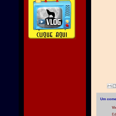
Um come
Vi
Ed