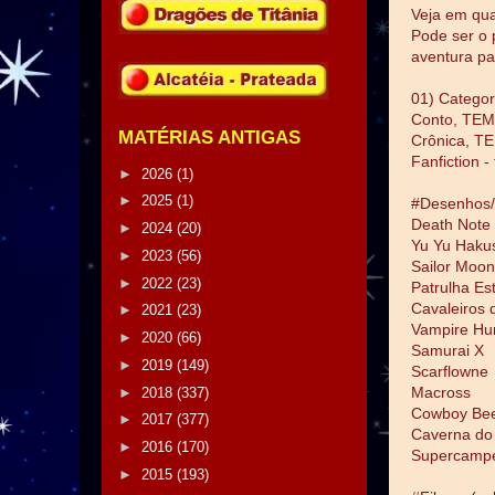
Veja em qua
Pode ser o 
aventura pa
01) Categor
Conto, TEM
MATÉRIAS ANTIGAS
Crônica, T
Fanfiction -
►
2026
(1)
►
2025
(1)
#Desenhos/
Death Note
►
2024
(20)
Yu Yu Haku
►
2023
(56)
Sailor Moon
►
2022
(23)
Patrulha Es
Cavaleiros 
►
2021
(23)
Vampire Hu
►
2020
(66)
Samurai X
►
2019
(149)
Scarflowne
Macross
►
2018
(337)
Cowboy Be
►
2017
(377)
Caverna do
►
2016
(170)
Supercamp
►
2015
(193)