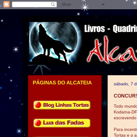
PÁGINAS DO ALCATEIA
sábado, 7 
.
CONCURS
Todo mundo 
Kodama-DF! 
escrevendo 
Para incent
Tortas e o 