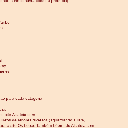
lendo suas continuações ou prequels)
r
Caribe
rs
l
omy
iaries
ão para cada categoria:
gar:
no site Alcateia.com
 livros de autores diversos (aguardando a lista)
para o site Os Lobos Também Lêem, do Alcateia.com