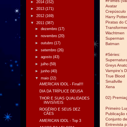
#Filmes (va
►
2014
(152)
Avatar
►
2013
(171)
Crepúsculo
►
2012
(169)
Harry Potte
Piratas do 
▼
2011
(387)
Transforme
►
dezembro
(17)
Wachtmen
►
novembro
(20)
Superman
►
outubro
(17)
Batman
►
setembro
(26)
#Séries:
►
agosto
(43)
Supernatura
►
julho
(59)
Greys Anat
Vampire’s D
►
junho
(40)
True Blood
▼
maio
(22)
Smallville
AMERICAN IDOL - Final!!!
Xena
DIA DA TRÍPLICE DEUSA
02) Premiaç
THOR E SUAS QUALIDADES
INVISÍVEIS
Primeiro Lu
ROGÉRIO E SEUS DEZ
Publicação 
CÃES
Conjunto de
AMERICAN IDOL - Top 3
Entrevista 