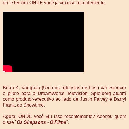
eu te lembro ONDE você já viu isso recentemente.
Brian K. Vaughan (Um dos roteristas de Lost) vai escrever
o piloto para a DreamWorks Television. Spielberg atuará
como produtor-executivo ao lado de Justin Falvey e Darryl
Frank, do Showtime.
Agora, ONDE você viu isso recentemente? Acertou quem
disse "
Os Simpsons - O Filme
".