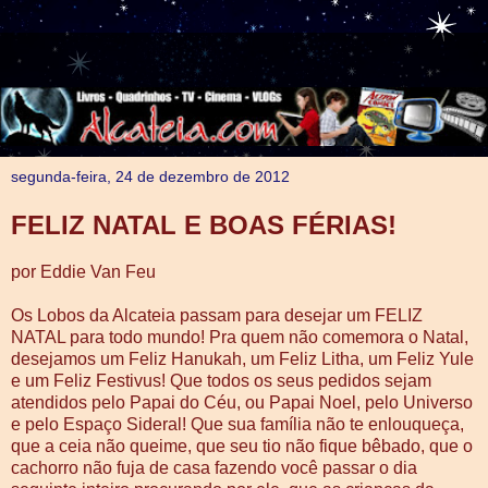
segunda-feira, 24 de dezembro de 2012
FELIZ NATAL E BOAS FÉRIAS!
por Eddie Van Feu
Os Lobos da Alcateia passam para desejar um FELIZ
NATAL para todo mundo! Pra quem não comemora o Natal,
desejamos um Feliz Hanukah, um Feliz Litha, um Feliz Yule
e um Feliz Festivus! Que todos os seus pedidos sejam
atendidos pelo Papai do Céu, ou Papai Noel, pelo Universo
e pelo Espaço Sideral! Que sua família não te enlouqueça,
que a ceia não queime, que seu tio não fique bêbado, que o
cachorro não fuja de casa fazendo você passar o dia