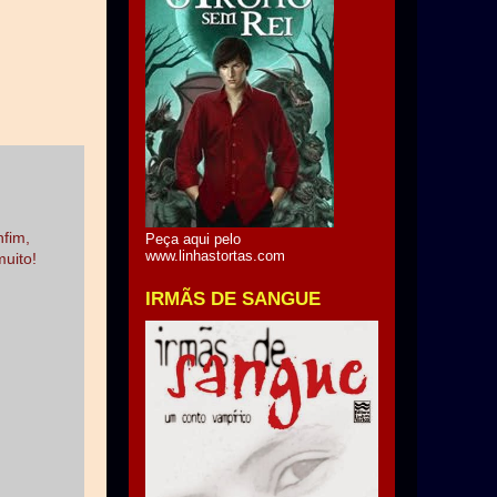
nfim,
Peça aqui pelo
www.linhastortas.com
muito!
IRMÃS DE SANGUE