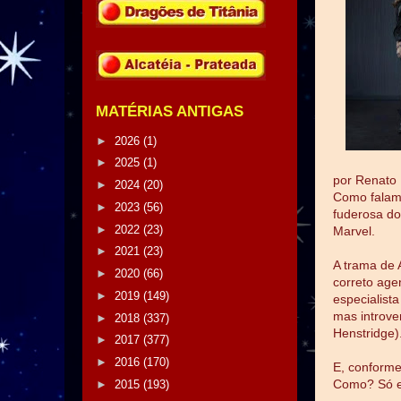
MATÉRIAS ANTIGAS
►
2026
(1)
►
2025
(1)
por Renato
►
2024
(20)
Como falam
►
2023
(56)
fuderosa do
►
2022
(23)
Marvel.
►
2021
(23)
A trama de 
►
2020
(66)
correto age
►
2019
(149)
especialist
mas introve
►
2018
(337)
Henstridge).
►
2017
(377)
►
2016
(170)
E, conforme
Como? Só es
►
2015
(193)