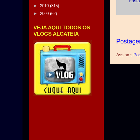
Posta
►
2010
(315)
►
2009
(62)
VEJA AQUI TODOS OS
VLOGS ALCATEIA
Postage
Assinar:
Pos