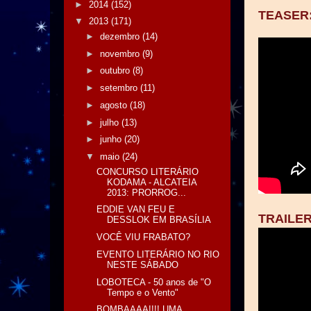
►
2014
(152)
TEASER
▼
2013
(171)
►
dezembro
(14)
►
novembro
(9)
►
outubro
(8)
►
setembro
(11)
►
agosto
(18)
►
julho
(13)
►
junho
(20)
▼
maio
(24)
CONCURSO LITERÁRIO
KODAMA - ALCATEIA
2013: PRORROG...
EDDIE VAN FEU E
TRAILE
DESSLOK EM BRASÍLIA
VOCÊ VIU FRABATO?
EVENTO LITERÁRIO NO RIO
NESTE SÁBADO
LOBOTECA - 50 anos de "O
Tempo e o Vento"
BOMBAAAA!!!! UMA