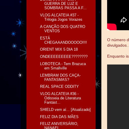
GUERRA DE LUZ E
SOMBRAS PASSA A F...
VLOG ALCATEIA #37 -
Trilogia Jogos Vorazes
A CANÇÃO DOS QUATRO
VENTOS
ESTÁ
O número de
CHEGAAANDOOOOO!!!!
divulgados.
ORIENT MIX 5 DIA 18
Enquanto is
ONDEEEEEEEEE????????
LOBOTECA - Tem Brazuca
em Smallville
LEMBRAM DOS CAÇA-
FANTASMAS?
REAL SPACE ODDITY
VLOG ALCATEIA #36 -
Odisseia de Literatura
Fantást...
SHIELD vem aí... [Atualizado]
FELIZ DIA DAS MÃES
FELIZ ANIVERSÁRIO,
NANAEL