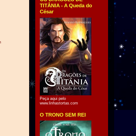
TITÂNIA - A Queda do
César
m
Peça aqui pelo
www.linhastortas.com
O TRONO SEM REI