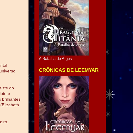
A Batalha de Argos
ntal
CRÔNICAS DE LEEMYAR
universo
siste do
loto e
 brilhantes
(Elizabeth
eiro.