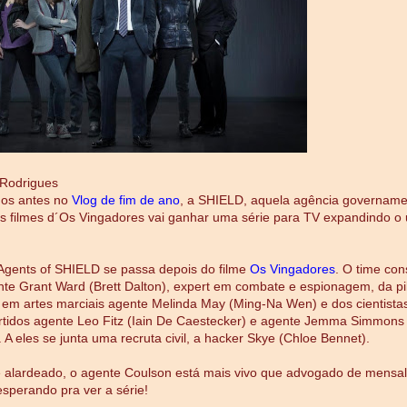
 Rodrigues
os antes no
Vlog de fim de ano
, a SHIELD, aquela agência govername
s filmes d´Os Vingadores vai ganhar uma série para TV expandindo o 
Agents of SHIELD se passa depois do filme
Os Vingadores
. O time con
nte Grant Ward (Brett Dalton), expert em combate e espionagem, da pi
a em artes marciais agente Melinda May (Ming-Na Wen) e dos cientistas
rtidos agente Leo Fitz (Iain De Caestecker) e agente Jemma Simmons 
 A eles se junta uma recruta civil, a hacker Skye (Chloe Bennet).
 alardeado, o agente Coulson está mais vivo que advogado de mensal
perando pra ver a série!