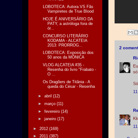
LOBOTECA: Autora VS Fãs
Vampiretes de True Blood
HOJE É ANIVERSÁRIO DA
PATY, a astróloga fora de
ór...
CONCURSO LITERÁRIO
KODAMA - ALCATEIA
2013: PRORROG...
2 coment
LOBOTECA: Exposição dos
50 anos da MÔNICA
Ri
VLOG ALCATEIA #35 -
Eu
Resenha do livro "Frabato -
só
O ...
Os Dragõers de Titânia - A
Só
queda do César - Resenha
11
►
abril
(12)
►
março
(11)
Re
►
fevereiro
(14)
Kk
►
janeiro
(17)
11
►
2012
(169)
►
2011
(387)