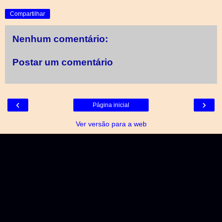
Compartilhar
Nenhum comentário:
Postar um comentário
‹
›
Página inicial
Ver versão para a web