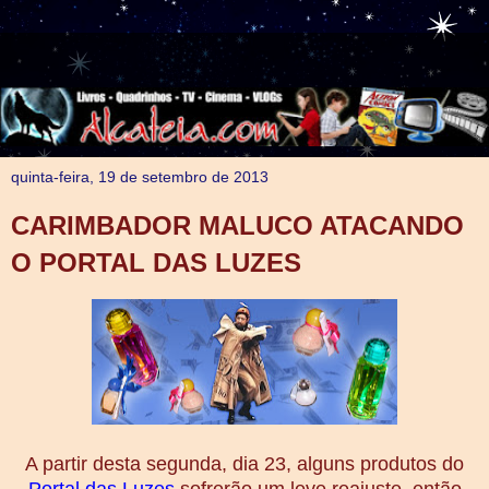
quinta-feira, 19 de setembro de 2013
CARIMBADOR MALUCO ATACANDO
O PORTAL DAS LUZES
A partir desta segunda, dia 23, alguns produtos do
Portal das Luzes
sofrerão um leve reajuste, então