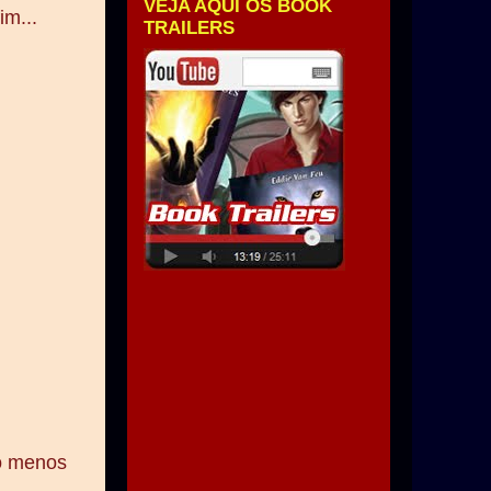
VEJA AQUI OS BOOK
im...
TRAILERS
to menos