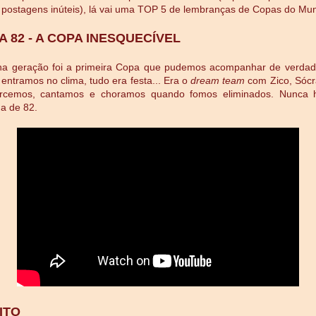
postagens inúteis), lá vai uma TOP 5 de lembranças de Copas do Mu
 82 - A COPA INESQUECÍVEL
ha geração foi a primeira Copa que pudemos acompanhar de verdad
 entramos no clima, tudo era festa... Era o
dream team
com Zico, Sócra
torcemos, cantamos e choramos quando fomos eliminados. Nunca
a de 82.
ITO