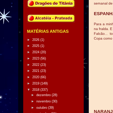
semanal de 
ESPANHA
Para a min
na fralda. E
MATÉRIAS ANTIGAS
Falcão... 
Copa como 
►
2026
(1)
►
2025
(1)
►
2024
(20)
►
2023
(56)
►
2022
(23)
►
2021
(23)
►
2020
(66)
►
2019
(149)
▼
2018
(337)
►
dezembro
(28)
►
novembro
(30)
►
outubro
(39)
NARANJ