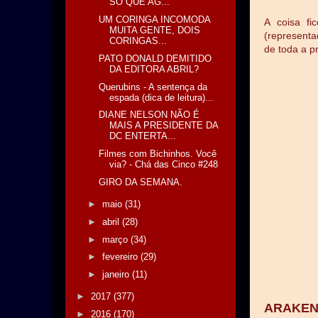
SÓ QUE AG...
UM CORINGA INCOMODA
A coisa fi
MUITA GENTE, DOIS
(representa
CORINGAS...
de toda a p
PATO DONALD DEMITIDO
DA EDITORA ABRIL?
Querubins - A sentença da
espada (dica de leitura)...
DIANE NELSON NÃO É
MAIS A PRESIDENTE DA
DC ENTERTA...
Filmes com Bichinhos. Você
via? - Chá das Cinco #248
GIRO DA SEMANA.
►
maio
(31)
►
abril
(28)
►
março
(34)
►
fevereiro
(29)
►
janeiro
(11)
►
2017
(377)
ARAKEN
►
2016
(170)