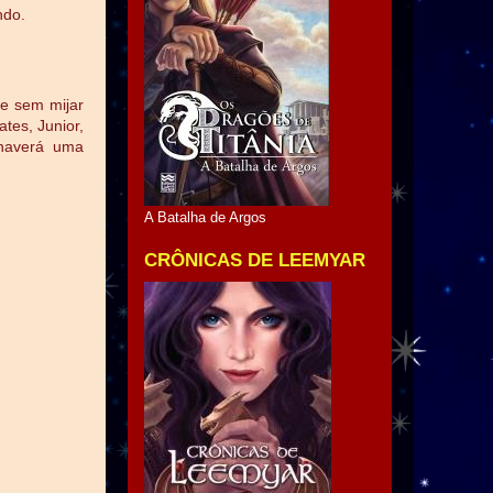
ndo.
e sem mijar
tes, Junior,
 haverá uma
A Batalha de Argos
CRÔNICAS DE LEEMYAR