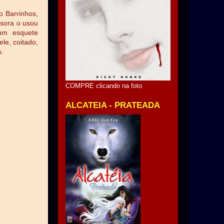
o Barrinhos,
ssora o usou
 um esquete
ele, coitado,
s.
COMPRE clicando na foto
ALCATEIA - PRATEADA