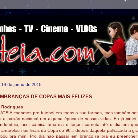
a, 14 de junho de 2018
LEMBRANÇAS DE COPAS MAIS FELIZES
 Rodrigues
ATEIA cagamos pro futebol em todas a sua formas, mas também so
 a paixão nacional em alguma época de nossas vidas. Eu já pintei
ndomínio, usei camisa amarela e toquei corneta até o dia em qu
marelou nas finais da Copa de 98... depois daquela palhaçada a g
bou pra mim. Pro dia não passar em branco (e pra eu preencher