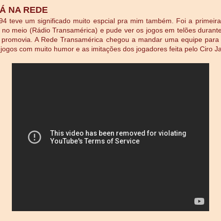
Á NA REDE
4 teve um significado muito espcial pra mim também. Foi a primei
i no meio (Rádio Transamérica) e pude ver os jogos em telões durant
 promovia. A Rede Transamérica chegou a mandar uma equipe para t
jogos com muito humor e as imitações dos jogadores feita pelo Ciro J