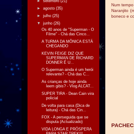
►
setembro
(21)
Num tempo 
►
agosto
(35)
Naranjito 
►
julho
(25)
boneco e co
▼
junho
(26)
Os 40 anos de "Superman - O
Filme" - Chá das Cinco...
A TURMA DA MÔNICA ESTÁ
CHEGANDO
KEVIN FEIGE DIZ QUE
SUPERMAN DE RICHARD
DONNER É U...
O Superman ainda é um herói
relevante? - Chá das C...
As crianças de hoje ainda
leem gibis? - Vlog ALCAT...
SUPER TIRA - Dean Cain vira
policial
De volta para casa (Dica de
leitura) - Chá das Cin...
FOX - A perseguida que se
disputa (Actualizado)
PACHEC
VIDA LONGA E PRÓSPERA
PARA STAR TREK!!!