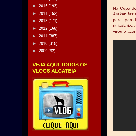
►
2015
(193)
Na Copa de 
►
2014
(152)
Araken fazi
para parod
►
2013
(171)
ridiculariza
►
2012
(169)
virou o aza
►
2011
(387)
►
2010
(315)
►
2009
(62)
VEJA AQUI TODOS OS
VLOGS ALCATEIA