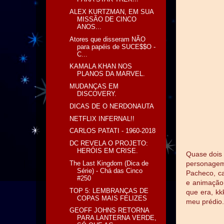
ALEX KURTZMAN, EM SUA
MISSÃO DE CINCO
ANOS...
Atores que disseram NÃO
para papéis de SUCE$$O -
C...
KAMALA KHAN NOS
PLANOS DA MARVEL.
MUDANÇAS EM
DISCOVERY.
DICAS DE O NERDONAUTA
NETFLIX INFERNAL!!
CARLOS PATATI - 1960-2018
DC REVELA O PROJETO:
HERÓIS EM CRISE.
Quase dois 
The Last Kingdom (Dica de
personagem
Série) - Chá das Cinco
Pacheco, ca
#250
e animação 
TOP 5: LEMBRANÇAS DE
que era, kk
COPAS MAIS FELIZES
meu prédio
GEOFF JOHNS RETORNA
PARA LANTERNA VERDE,