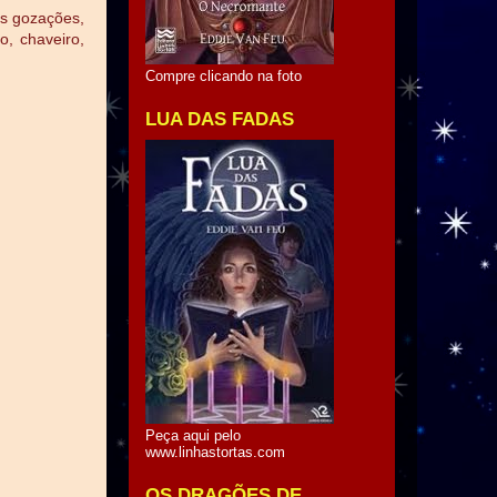
s gozações,
, chaveiro,
Compre clicando na foto
LUA DAS FADAS
Peça aqui pelo
www.linhastortas.com
OS DRAGÕES DE