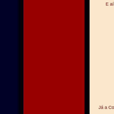
E aí
Já a Co