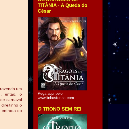
TITÂNIA - A Queda do
César
 trazendo um
Peça aqui pelo
u, então, o
www.linhastortas.com
 de carnaval
direitinho o
O TRONO SEM REI
a entrada do