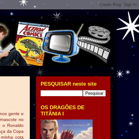
PESQUISAR neste site
OS DRAGÕES DE
TITÂNIA I
mos gente e
 mascote no
e o Ronaldo
raça da Copa
 minha cota