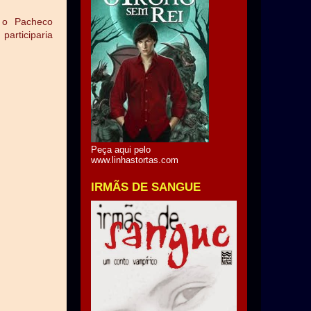
e o Pacheco
participaria
Peça aqui pelo
www.linhastortas.com
IRMÃS DE SANGUE