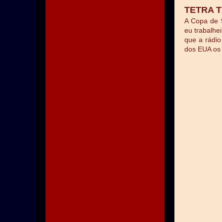
TETRA T
A Copa de 9
eu trabalhe
que a rádio
dos EUA os 