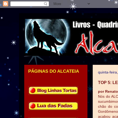
PÁGINAS DO ALCATEIA
quinta-feir
.
TOP 5: 
por Renato
Nós do ALC
sucumbimos
chão do co
Gordômeno a
acabou aca