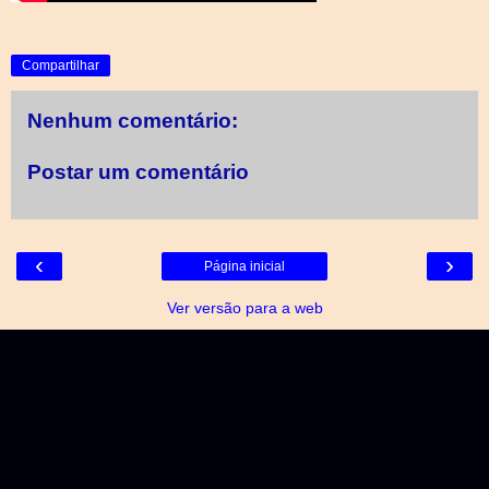
Compartilhar
Nenhum comentário:
Postar um comentário
‹
›
Página inicial
Ver versão para a web