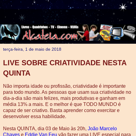
terça-feira, 1 de maio de 2018
LIVE SOBRE CRIATIVIDADE NESTA
QUINTA
Não importa idade ou profissão, criatividade é importante
para todo mundo. As pessoas que usam sua criatividade no
dia-a-dia são mais felizes, mais produtivas e ganham em
média 13% a mais. E o melhor é que TODO MUNDO é
capaz de ser criativo. Basta aprender como exercitar e
desenvolver essa habilidade.
Nesta QUINTA, dia 03 de Maio às 20h,
João Marcelo
Chaves
e
Eddie Van Feu
vão fazer uma LIVE especial para