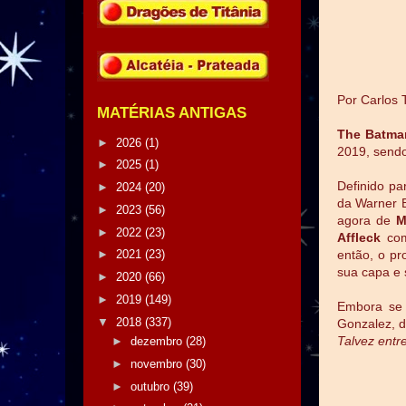
Por Carlos 
MATÉRIAS ANTIGAS
The Batma
►
2026
(1)
2019, sendo
►
2025
(1)
Definido p
►
2024
(20)
da Warner 
►
2023
(56)
agora de
M
►
2022
(23)
Affleck
com
então, o pr
►
2021
(23)
sua capa e
►
2020
(66)
►
2019
(149)
Embora se 
▼
2018
(337)
Gonzalez, d
Talvez entr
►
dezembro
(28)
►
novembro
(30)
►
outubro
(39)