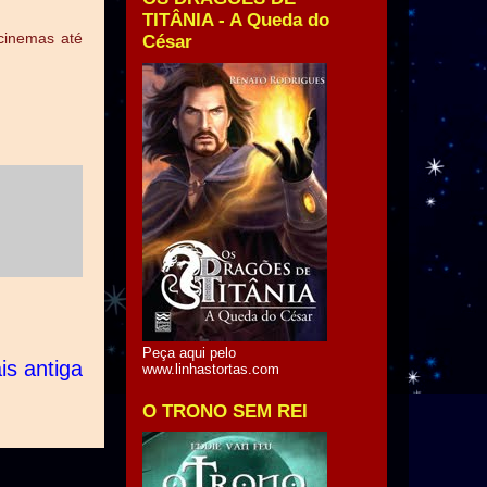
TITÂNIA - A Queda do
 cinemas até
César
Peça aqui pelo
s antiga
www.linhastortas.com
O TRONO SEM REI