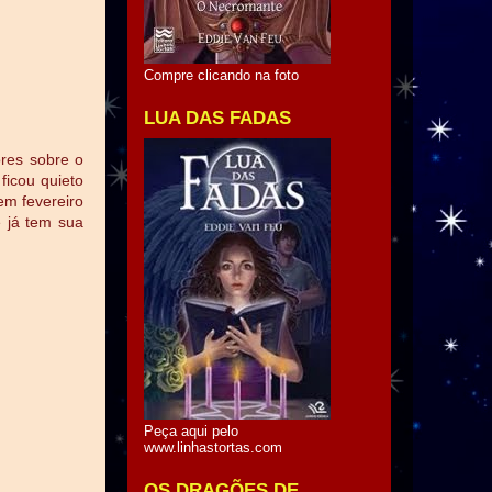
Compre clicando na foto
LUA DAS FADAS
res sobre o
ficou quieto
m fevereiro
e já tem sua
Peça aqui pelo
www.linhastortas.com
OS DRAGÕES DE