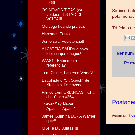
#266
OS NOVOS TITÃS (de
Se isso tud
verdade) ESTÃO DE
pelo menos
VOLTA!!!
Morcego ficando pra trás.
Tá feio o n
Habemos Títulos...
Junte-se à Resistência!!
ALCATEIA SAÚDA a nova
Nenhum 
lobinha que chegou!
WW84 - Entendeu a
Posta
referência?
Tom Cruise, Lanterna Verde?
Escolhido o "Sr. Spock" de
Star Trek Discovery.
Filmes com CRIANÇAS - Chá
das Cinco #264
Postage
"Never Say Never
Again.....Again!"
Assinar:
Pos
James Gunn na DC? A Warner
quer!!
MSP e DC Juntas!!!!