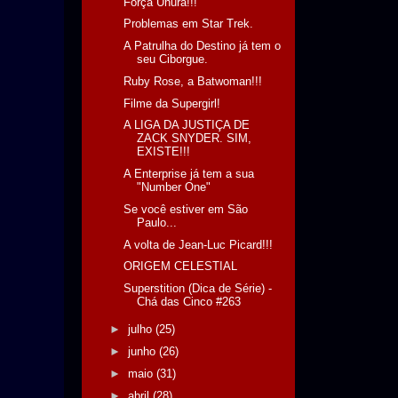
Força Uhura!!!
Problemas em Star Trek.
A Patrulha do Destino já tem o
seu Ciborgue.
Ruby Rose, a Batwoman!!!
Filme da Supergirl!
A LIGA DA JUSTIÇA DE
ZACK SNYDER. SIM,
EXISTE!!!
A Enterprise já tem a sua
"Number One"
Se você estiver em São
Paulo...
A volta de Jean-Luc Picard!!!
ORIGEM CELESTIAL
Superstition (Dica de Série) -
Chá das Cinco #263
►
julho
(25)
►
junho
(26)
►
maio
(31)
►
abril
(28)