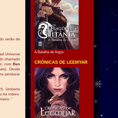
 do verão de
A Batalha de Argos
ed Universe
ndo chamado
CRÔNICAS DE LEEMYAR
el, com
Ben
pes). Desde
ara pendurar
19, Umberto
 há roteiro.
imeiro
. ”