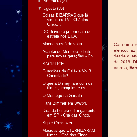
►
setembro
(21)
▼
agosto
(35)
Coisas BIZARRAS que já
vimos na TV - Chá das
Cinco...
DC Universe já tem data de
estréia nos EUA.
Magneto está de volta
Com uma re
elenco, faz
Adaptando Monteiro Lobato
desde o la
para novas gerações - Ch...
de 2019. Di
SACRIFICE
estrela,
Ezr
Guardiões da Galáxia Vol 3
Cancelado?
O que a Disney fará com os
filmes, franquias e est...
O Morcego na Garrafa.
Hans Zimmer em WW84.
Dica de Leitura e Lançamento
em SP - Chá das Cinco...
Super Crossover.
Músicas que ETERNIZARAM
filmes - Chá das Cinco