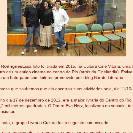
 Rodrigues
Essa foto foi tirada em 2015, na Cultura Cine Vitória, uma l
tro de um antigo cinema no centro do Rio (atrás da Cinelândia). Estiv
a um bate-papo com leitores promovido pelo blog Barato Literário.
risteza que soubemos que ela encerrou suas atividades hoje, dia 11/10
no dia 17 de dezembro de 2012, era a maior livraria do Centro do Rio
,2 mil metros quadrados. O Teatro Eva Herz, localizado no subsolo, 
uncionar.
 nota, o grupo Livraria Cultura fez o seguinte comunicado:
 este movimento, a empresa segue rigorosamente o plano estrat