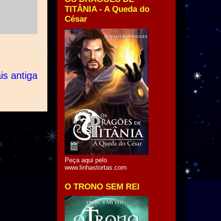
TITÂNIA - A Queda do
César
s antiga
Peça aqui pelo
www.linhastortas.com
O TRONO SEM REI