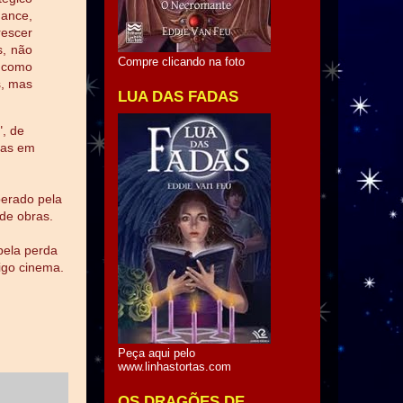
ance,
escer
s, não
Compre clicando na foto
, como
s, mas
LUA DAS FADAS
", de
tas em
perado pela
 de obras.
pela perda
tigo cinema.
Peça aqui pelo
www.linhastortas.com
OS DRAGÕES DE