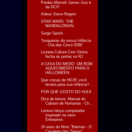
Perdeu Marvel! James Gun é
da DC!!!
Adeus Steve Rogers
STAR WARS: THE
MANDALORIAN.
Surge Spock.
Tosqueiras da nossa Infância
- Chá das Cinco #280
Livraria Cultura Cine Vitória
fecha as portas no RJ
A CASA DO MEDO: UM BOM
AQUECIMENTO PARA O
HALLOWEEN
Que coisas de HOJE você
levaria para sua infância?...
POR QUE GOSTO DO HULK
Dica de leitura: Manual do
Calouro de Humanas - Ch...
Lenovo lança computador
inspirado na nave
Enterprise.
10 anos do filme "Batman - O
Cavaleiro das Trevas"...