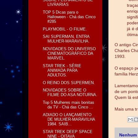
LIVRARIAS
traç
enri
TOP 5 Dicas para o
Halloween - Chá das Cinco
signi
#285
podem
já é 
PLAYMOBIL - O FILME.
ótima
SAI SUPERMAN, ENTRA
MULHER-MARAVILHA.
O antigo Ci
NOVIDADES DO UNIVERSO
Charles Cha
CINEMATOGRÁFICO DA
1993.
MARVEL.
STAR TREK - SÉRIE
O espaço pe
ANIMADA PARA
família Herz
ADULTOS.
O REINO DOS SUPERMEN.
Lamentamos
NOVIDADES SOBRE O
de um ponto 
FILME DO ASA NOTURNA.
Quem lá est
Top 5 Mulheres mais bonitas
da TV - Chá das Cinco ...
Mais uma tr
ADIADO O LANÇAMENTO
DE MULHER-MARAVILHA
1984. SAIB...
STAR TREK DEEP SPACE
Nenhum 
NINE - OITAVA