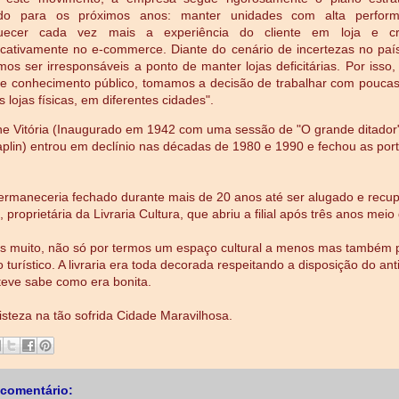
ado para os próximos anos: manter unidades com alta perform
quecer cada vez mais a experiência do cliente em loja e cr
ficativamente no e-commerce. Diante do cenário de incertezas no paí
os ser irresponsáveis a ponto de manter lojas deficitárias. Por isso
de conhecimento público, tomamos a decisão de trabalhar com pouca
s lojas físicas, em diferentes cidades".
ne Vitória (Inaugurado em 1942 com uma sessão de "O grande ditador
plin) entrou em declínio nas décadas de 1980 e 1990 e fechou as por
rmaneceria fechado durante mais de 20 anos até ser alugado e recu
, proprietária da Livraria Cultura, que abriu a filial após três anos meio
 muito, não só por termos um espaço cultural a menos mas também 
turístico. A livraria era toda decorada respeitando a disposição do an
eve sabe como era bonita.
isteza na tão sofrida Cidade Maravilhosa.
comentário: