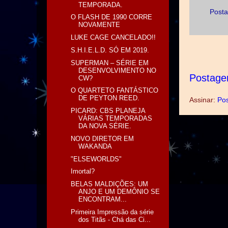
TEMPORADA.
Posta
O FLASH DE 1990 CORRE
NOVAMENTE
LUKE CAGE CANCELADO!!
S.H.I.E.L.D. SÓ EM 2019.
SUPERMAN – SÉRIE EM
DESENVOLVIMENTO NO
Postage
CW?
O QUARTETO FANTÁSTICO
DE PEYTON REED.
Assinar:
Pos
PICARD: CBS PLANEJA
VÁRIAS TEMPORADAS
DA NOVA SÉRIE.
NOVO DIRETOR EM
WAKANDA
"ELSEWORLDS"
Imortal?
BELAS MALDIÇÕES: UM
ANJO E UM DEMÔNIO SE
ENCONTRAM...
Primeira Impressão da série
dos Titãs - Chá das Ci...