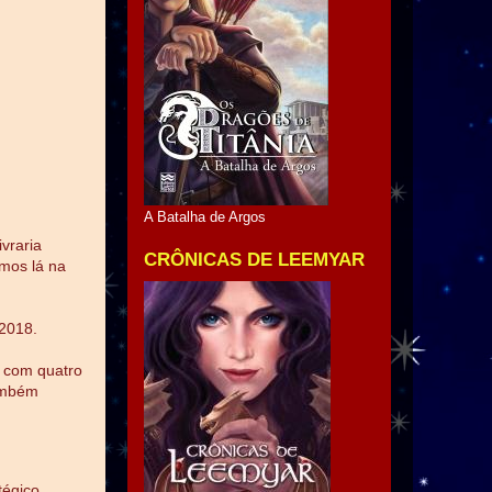
A Batalha de Argos
ivraria
CRÔNICAS DE LEEMYAR
emos lá na
/2018.
, com quatro
também
égico