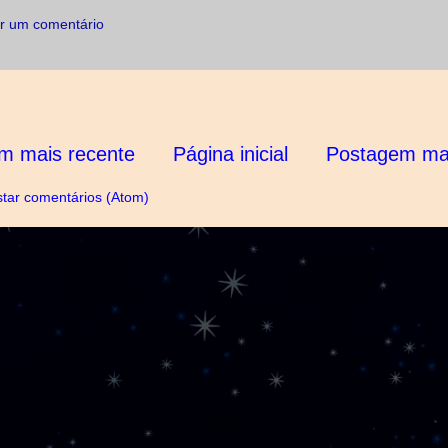
r um comentário
m mais recente
Página inicial
Postagem mai
tar comentários (Atom)