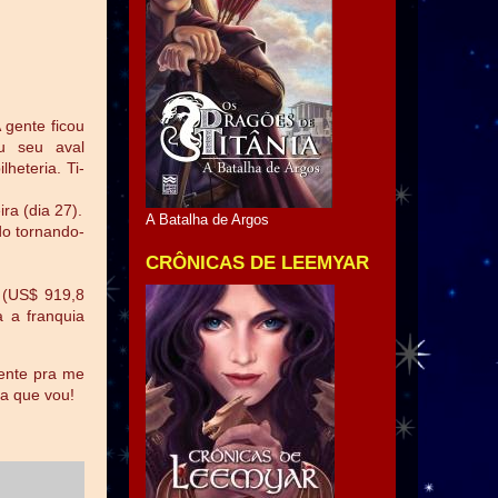
 gente ficou
eu seu aval
lheteria. Ti-
ra (dia 27).
A Batalha de Argos
do tornando-
CRÔNICAS DE LEEMYAR
" (US$ 919,8
a a franquia
mente pra me
ma que vou!