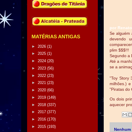
por Renato
Se alguém a
MATÉRIAS ANTIGAS
devendo um
comparecen
►
2026
(1)
plim $$$!!!
►
2025
(1)
Segundo a Di
►
2024
(20)
Até a manhã
se a animaç
►
2023
(56)
►
2022
(23)
"Toy Story 
►
2021
(23)
milhões.) e
"Piratas do 
►
2020
(66)
►
2019
(149)
Os dois pri
aquecer pro
►
2018
(337)
►
2017
(377)
►
2016
(170)
►
2015
(193)
Nenhum 