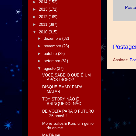
►
2014
(152)
Posta
►
2013
(171)
►
2012
(169)
►
2011
(387)
▼
2010
(315)
►
dezembro
(32)
Postage
►
novembro
(26)
►
outubro
(28)
Assinar:
Pos
►
setembro
(31)
▼
agosto
(27)
VOCÊ SABE O QUE É UM
APÓSTROFO?
DISQUE EMMY PARA
MATAR
TOY STORY NÃO É
BRINQUEDO, NÃO!
DE VOLTA PARA O FUTURO
- 25 anos!!!
Morre Satoshi Kon, um gênio
do anime.
Me Dê seu