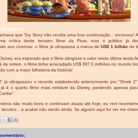
 Rodrigues
chava que Toy Story não rendia uma boa continuação... erroooou! A
a crítica deste terceiro filme da Pixar, mas o público já d
do aos cinemas: o filme já ultrapassa a marca de
US$ 1 bilhão
de bi
sney, era esperado que o filme atingisse o valor nesta última sexta-fei
 de ontem, o filme tinha arrecadado US$ 997,5 milhões no mundo to
ão com a maior bilheteria da história!
3" já ultrapassou o recorde estabelecido anteriormente por "Shrek 2
 já é o quarto filme mais rentável da Disney, perdendo apenas par
Caribe".
meiros são muito bons e continuam atuais até hoje, eu revi recente
 terceiro... e acabei não vendo ainda. Se alguém aqui for ver me cha
comentário: