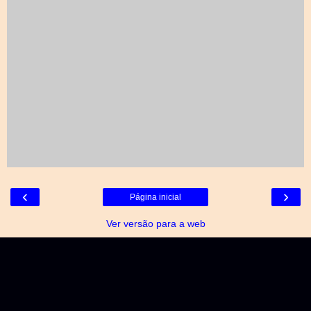
‹
›
Página inicial
Ver versão para a web