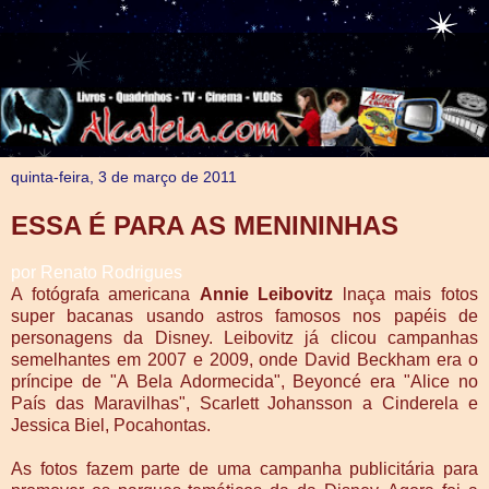
quinta-feira, 3 de março de 2011
ESSA É PARA AS MENININHAS
por Renato Rodrigues
A fotógrafa americana
Annie Leibovitz
lnaça mais fotos
super bacanas usando astros famosos nos papéis de
personagens da Disney. Leibovitz já clicou campanhas
semelhantes em 2007 e 2009, onde David Beckham era o
príncipe de "A Bela Adormecida", Beyoncé era "Alice no
País das Maravilhas", Scarlett Johansson a Cinderela e
Jessica Biel, Pocahontas.
As fotos fazem parte de uma campanha publicitária para