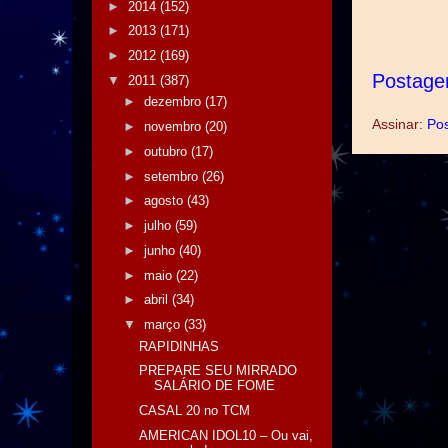
►
2014
(152)
►
2013
(171)
►
2012
(169)
Postage
▼
2011
(387)
►
dezembro
(17)
Assinar:
Pos
►
novembro
(20)
►
outubro
(17)
►
setembro
(26)
►
agosto
(43)
►
julho
(59)
►
junho
(40)
►
maio
(22)
►
abril
(34)
▼
março
(33)
RAPIDINHAS
PREPARE SEU MIRRADO
SALÁRIO DE FOME
CASAL 20 no TCM
AMERICAN IDOL10 – Ou vai,