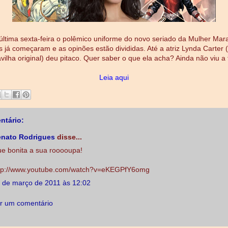
última sexta-feira o polêmico uniforme do novo seriado da Mulher Mara
s já começaram e as opinões estão divididas. Até a atriz Lynda Carter 
vilha original) deu pitaco. Quer saber o que ela acha? Ainda não viu a 
Leia aqui
ntário:
nato Rodrigues
disse...
e bonita a sua rooooupa!
tp://www.youtube.com/watch?v=eKEGPfY6omg
 de março de 2011 às 12:02
r um comentário