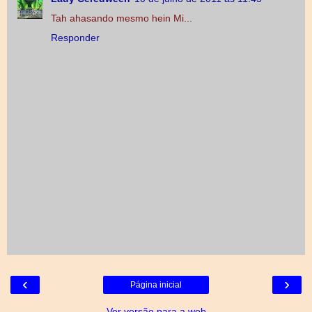
Tah ahasando mesmo hein Mi...
Responder
‹
›
Página inicial
Ver versão para a web