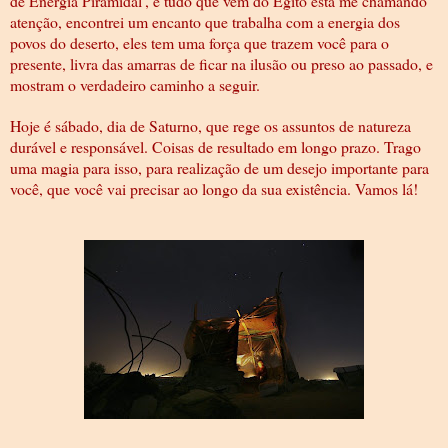
de Energia Piramidal', e tudo que vem do Egito está me chamando
atenção, encontrei um encanto que trabalha com a energia dos
povos do deserto, eles tem uma força que trazem você para o
presente, livra das amarras de ficar na ilusão ou preso ao passado, e
mostram o verdadeiro caminho a seguir.
Hoje é sábado, dia de Saturno, que rege os assuntos de natureza
durável e responsável. Coisas de resultado em longo prazo. Trago
uma magia para isso, para realização de um desejo importante para
você, que você vai precisar ao longo da sua existência. Vamos lá!