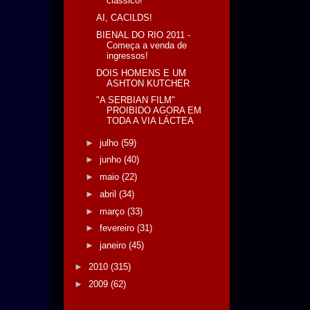
clássico!"
AI, CACILDS!
BIENAL DO RIO 2011 -
Começa a venda de
ingressos!
DOIS HOMENS E UM
ASHTON KUTCHER
"A SERBIAN FILM"
PROIBIDO AGORA EM
TODA A VIA LÁCTEA
►
julho
(59)
►
junho
(40)
►
maio
(22)
►
abril
(34)
►
março
(33)
►
fevereiro
(31)
►
janeiro
(45)
►
2010
(315)
►
2009
(62)