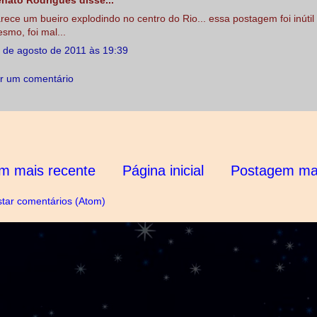
nato Rodrigues disse...
rece um bueiro explodindo no centro do Rio... essa postagem foi inútil
smo, foi mal...
 de agosto de 2011 às 19:39
r um comentário
m mais recente
Página inicial
Postagem mai
tar comentários (Atom)