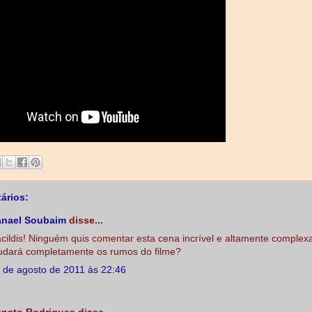
ários:
nael Soubaim
disse...
cildis! Ninguém quis comentar esta cena incrível e altamente complex
dará completamente os rumos do filme?
 de agosto de 2011 às 22:46