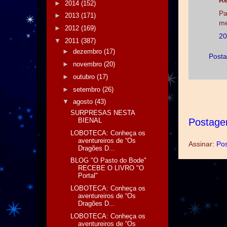
Re
►
2014
(152)
Pa
►
2013
(171)
me
►
2012
(169)
20
▼
2011
(387)
►
dezembro
(17)
Posta
►
novembro
(20)
►
outubro
(17)
►
setembro
(26)
▼
agosto
(43)
SURPRESAS NESTA
BIENAL
Postage
LOBOTECA: Conheça os
aventureiros de “Os
Assinar:
Pos
Dragões D...
BLOG "O Pasto do Bode"
RECEBE O LIVRO "O
Portal"
LOBOTECA: Conheça os
aventureiros de “Os
Dragões D...
LOBOTECA: Conheça os
aventureiros de “Os