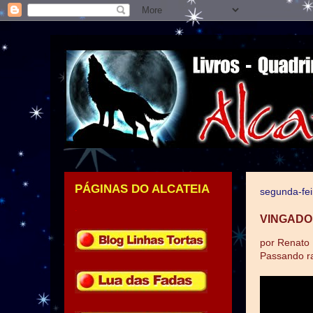
PÁGINAS DO ALCATEIA
segunda-fei
.
VINGADO
por Renato
Passando ra