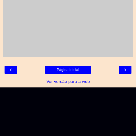
‹
›
Página inicial
Ver versão para a web