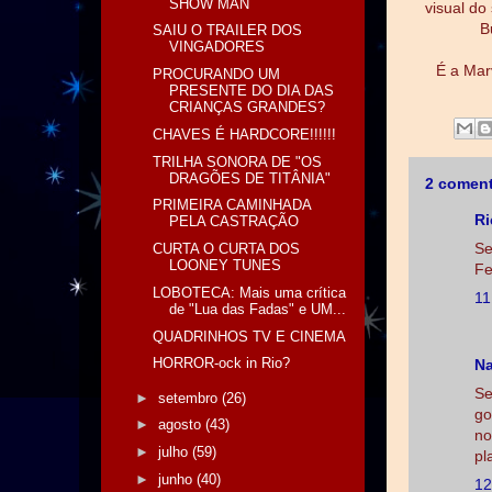
SHOW MAN
visual do
B
SAIU O TRAILER DOS
VINGADORES
É a Mar
PROCURANDO UM
PRESENTE DO DIA DAS
CRIANÇAS GRANDES?
CHAVES É HARDCORE!!!!!!
TRILHA SONORA DE "OS
DRAGÕES DE TITÂNIA"
2 coment
PRIMEIRA CAMINHADA
Ri
PELA CASTRAÇÃO
Se
CURTA O CURTA DOS
LOONEY TUNES
Fe
LOBOTECA: Mais uma crítica
11
de "Lua das Fadas" e UM...
QUADRINHOS TV E CINEMA
HORROR-ock in Rio?
Na
Se
►
setembro
(26)
go
►
agosto
(43)
no
►
julho
(59)
pl
►
junho
(40)
12