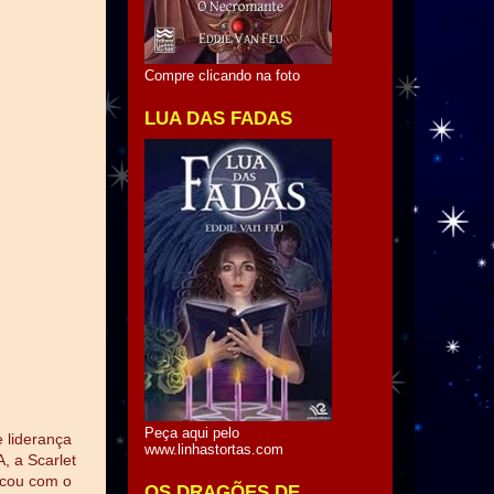
Compre clicando na foto
LUA DAS FADAS
Peça aqui pelo
e liderança
www.linhastortas.com
 a Scarlet
icou com o
OS DRAGÕES DE