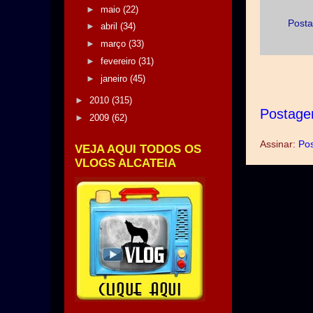
►
maio
(22)
Posta
►
abril
(34)
►
março
(33)
►
fevereiro
(31)
►
janeiro
(45)
►
2010
(315)
Postage
►
2009
(62)
Assinar:
Pos
VEJA AQUI TODOS OS
VLOGS ALCATEIA