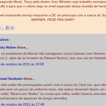
 segundo filme). Torço pelo diretor Joss Whedon cujo trabalho acomp
uffy e para que o roteiro seja no nível esperado dessa reunião de herói
vel mostrando serviço enquanto a DC se preocupa com a cueca do S
WARNER, PEDE PRA SAIR!!!
ários:
cky Nobre
disse...
 os produtores da Marvel não estragarem (como fizeram com Homem
rro 2, além de se livratem de Edward Norton), isso isso vai ser fantásti
 de outubro de 2011 às 18:59
nael Soubaim
disse...
 eles estão tão preocupados assim com a cueca do Clark (eu, que nã
stei nem um pouco do uniforme novo, não estou) deveriam fazem um 
 estilo "Bizarro em Malibu" ou cousa que valha, então haveria uma de
ausível para ele aperecer de sunga vermelha.
 de outubro de 2011 às 17:48