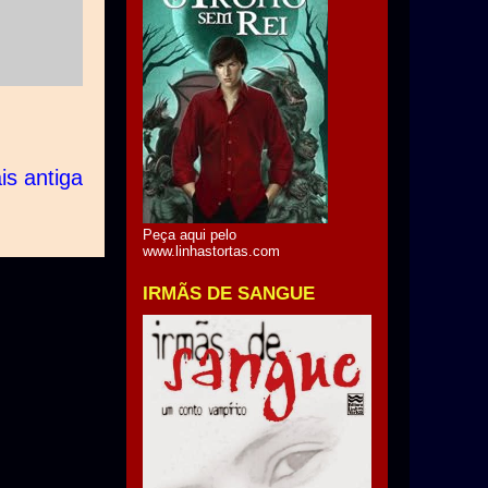
s antiga
Peça aqui pelo
www.linhastortas.com
IRMÃS DE SANGUE