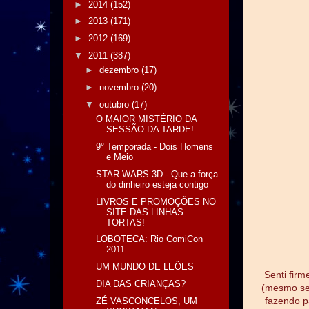
►
2014
(152)
►
2013
(171)
►
2012
(169)
▼
2011
(387)
►
dezembro
(17)
►
novembro
(20)
▼
outubro
(17)
O MAIOR MISTÉRIO DA
SESSÃO DA TARDE!
9° Temporada - Dois Homens
e Meio
STAR WARS 3D - Que a força
do dinheiro esteja contigo
LIVROS E PROMOÇÕES NO
SITE DAS LINHAS
TORTAS!
LOBOTECA: Rio ComiCon
2011
UM MUNDO DE LEÕES
Senti firm
DIA DAS CRIANÇAS?
(mesmo se
fazendo p
ZÉ VASCONCELOS, UM