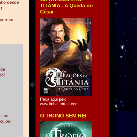
anho desde
TITÂNIA - A Queda do
s.
César
uperman.
 de
co!
Peça aqui pelo
www.linhastortas.com
o
O TRONO SEM REI
filme
sculpa