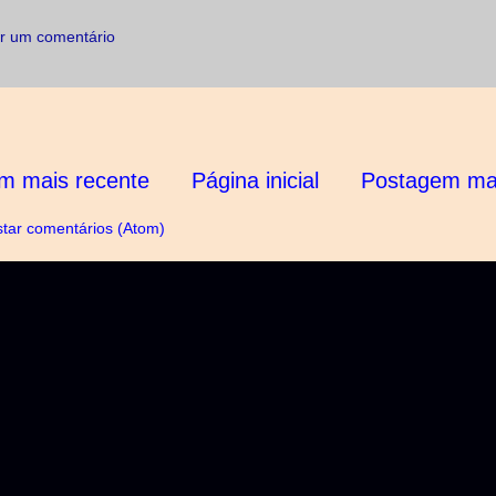
r um comentário
m mais recente
Página inicial
Postagem mai
tar comentários (Atom)