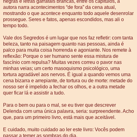
negras e letras garrafais brancas, entre os capítulos, a
autora narra acontecimentos “de fora” da cena atual,
mostrando o que acontece enquanto todo aquele desenrolar
prossegue. Seres e fatos, apenas escondidos, mas ali o
tempo todo.
Vale dos Segredos é um lugar que nos faz refletir: com tanta
beleza, tanto na paisagem quanto nas pessoas, ainda é
palco para muita coisa horrenda e agoniante. Nos remete à
reflexão: Porque o ser humano sente essa mistura de
fascínio com repulsa? Muitas vezes correu o pavor nas
minhas veias; um certo masoquismo psicológico, uma
tortura agradável aos nervos. É igual a quando vemos uma
cena bizarra e arrepiante, de tortura ou de morte: metade do
nosso ser é impelido a fechar os olhos, e a outra metade
quer ficar lá e assistir a tudo.
Para o bem ou para o mal, se eu tiver que descrever
Delenda com uma única palavra, seria: surpreendente. Acho
que, para um primeiro livro, está mais que aceitável.
E cuidado, muito cuidado ao ler este livro: Vocês podem
passar a temer as sombras do dia.