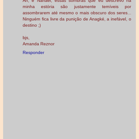
Ah, e Nanael, essas sombras que eu descrevo na
minha estória são justamente temíveis por
assombrarem até mesmo o mais obscuro dos seres...
Ninguém fica livre da punição de Anagké, a inefável, o
destino ;)
bjs,
Amanda Reznor
Responder