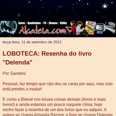
terça-feira, 11 de setembro de 2012
LOBOTECA: Resenha do livro
"Delenda"
Por Sandrini
Pessoal, faz tempo que não dou as caras por aqui, mas isso
está prestes a mudar!
E como a Bienal nos trouxe coisas demais (livros e mais
livros!) e ainda estamos um pouco naquele clima, hoje
venho fazer a resenha de um dos livros que eu adquiri. A
autora se chama Amanda Reznor, o livro se chama Delenda