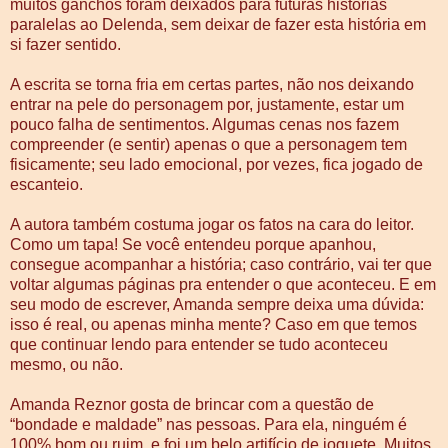
muitos ganchos foram deixados para futuras histórias
paralelas ao Delenda, sem deixar de fazer esta história em
si fazer sentido.
A escrita se torna fria em certas partes, não nos deixando
entrar na pele do personagem por, justamente, estar um
pouco falha de sentimentos. Algumas cenas nos fazem
compreender (e sentir) apenas o que a personagem tem
fisicamente; seu lado emocional, por vezes, fica jogado de
escanteio.
A autora também costuma jogar os fatos na cara do leitor.
Como um tapa! Se você entendeu porque apanhou,
consegue acompanhar a história; caso contrário, vai ter que
voltar algumas páginas pra entender o que aconteceu. E em
seu modo de escrever, Amanda sempre deixa uma dúvida:
isso é real, ou apenas minha mente? Caso em que temos
que continuar lendo para entender se tudo aconteceu
mesmo, ou não.
Amanda Reznor gosta de brincar com a questão de
“bondade e maldade” nas pessoas. Para ela, ninguém é
100% bom ou ruim, e foi um belo artifício de joguete. Muitos