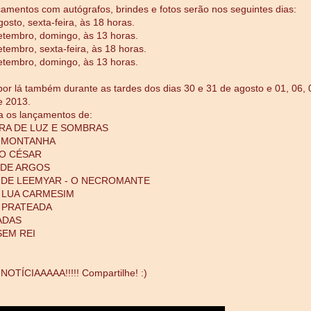
amentos com autógrafos, brindes e fotos serão nos seguintes dias:
osto, sexta-feira, às 18 horas.
etembro, domingo, às 13 horas.
etembro, sexta-feira, às 18 horas.
etembro, domingo, às 13 horas.
or lá também durante as tardes dos dias 30 e 31 de agosto e 01, 06, 
e 2013.
a os lançamentos de:
RA DE LUZ E SOMBRAS
A MONTANHA
DO CÉSAR
 DE ARGOS
 DE LEEMYAR - O NECROMANTE
- LUA CARMESIM
- PRATEADA
ADAS
SEM REI
OTÍCIAAAAA!!!!! Compartilhe! :)