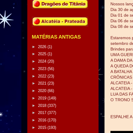
Nossos lanç
Dia 30 de ag
Dia 01 de s
Dia 06 de s
Dia 08 de s
MATÉRIAS ANTIGAS
Estaremos p
setembro d
►
2026
(1)
Brindes par
►
2025
(1)
UMA GUER
A DAMA D
►
2024
(20)
A QUEDA 
►
2023
(56)
A BATALHA
►
2022
(23)
CRÔNICAS
ALCATEIA 
►
2021
(23)
ALCATEIA 
►
2020
(66)
LUA DAS F
►
2019
(149)
O TRONO 
►
2018
(337)
►
2017
(377)
ESPALHE A N
►
2016
(170)
►
2015
(193)