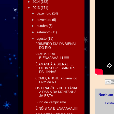
►
2014
(152)
▼
2013
(171)
►
dezembro
(14)
►
novembro
(9)
►
outubro
(8)
►
setembro
(11)
▼
agosto
(18)
PRIMEIRO DIA DA BIENAL
DO RIO
VAMOS PRA
BIENAAAAALLL!!!!!
É AMANHÃ A BIENAL! E
OLHA SÓ OS BRINDES
DA LINHAS ...
COMEÇA HOJE a Bienal do
Livro do RJ
OS DRAGÕES DE TITÂNIA:
A DAMA DA MONTANHA
Nenhum 
JÁ ESTÁ ...
Surto de vampirismo
Posta
É NÓIS NA BIENAAAAAL!!!!!!