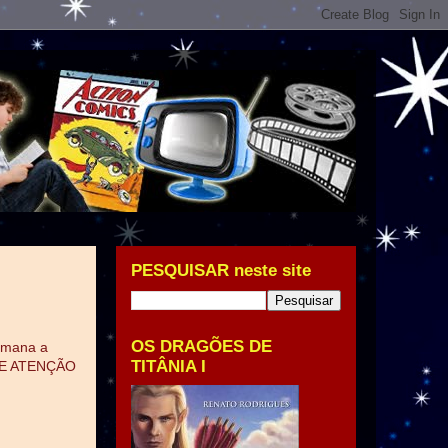
PESQUISAR neste site
OS DRAGÕES DE
semana a
TITÂNIA I
!! E ATENÇÃO