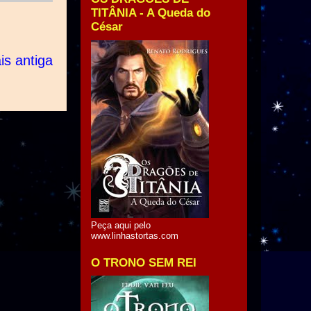
TITÂNIA - A Queda do
César
s antiga
Peça aqui pelo
www.linhastortas.com
O TRONO SEM REI