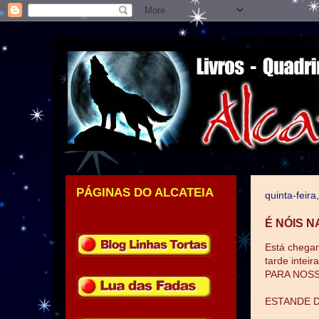
PÁGINAS DO ALCATEIA
quinta-feir
.
É NÓIS N
Está chegan
tarde intei
PARA NOSS
ESTANDE DA