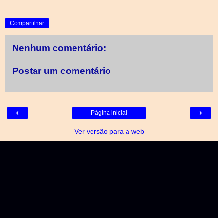
Compartilhar
Nenhum comentário:
Postar um comentário
‹
›
Página inicial
Ver versão para a web