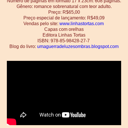
Número de páginas em formato 17 x 23cm: 608 páginas.
Gênero: romance sobrenatural com teor adulto.
Preço: R$65,00
Preço especial de lançamento: R$49,09
Vendas pelo site:
www.linhastortas.com
Capas com orelhas
Editora Linhas Tortas
ISBN: 978-85-98428-27-7
Blog do livro:
umaguerradeluzesombras.blogspot.com