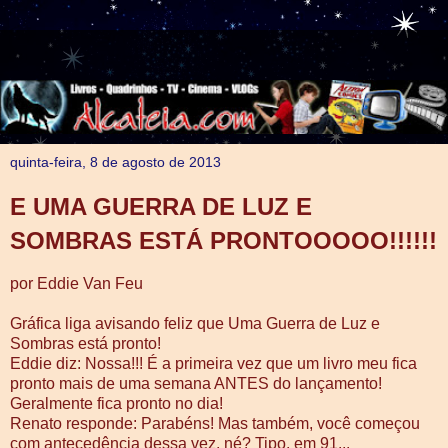
quinta-feira, 8 de agosto de 2013
E UMA GUERRA DE LUZ E
SOMBRAS ESTÁ PRONTOOOOO!!!!!!
por Eddie Van Feu
Gráfica liga avisando feliz que Uma Guerra de Luz e
Sombras está pronto!
Eddie diz: Nossa!!! É a primeira vez que um livro meu fica
pronto mais de uma semana ANTES do lançamento!
Geralmente fica pronto no dia!
Renato responde: Parabéns! Mas também, você começou
com antecedência dessa vez, né? Tipo, em 91...