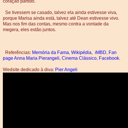
coração partido.
Se tivessem se casado, talvez ela ainda estivesse viva,
porque Marisa ainda está, talvez até Dean estivesse vivo.
Mas nos fim das contas, mesmo contra a vontade da
megera, eles estão juntos.
Referências:
Memória da Fama
,
Wikipédia
,
iMBD
,
Fan
page Anna Maria Pierangeli
,
Cinema Clássico
,
Facebook
.
Wedsite dedicado à diva:
Pier Angeli