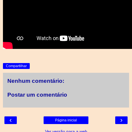
Compartilhar
Nenhum comentário:
Postar um comentário
‹
›
Página inicial
Ver versão para a web