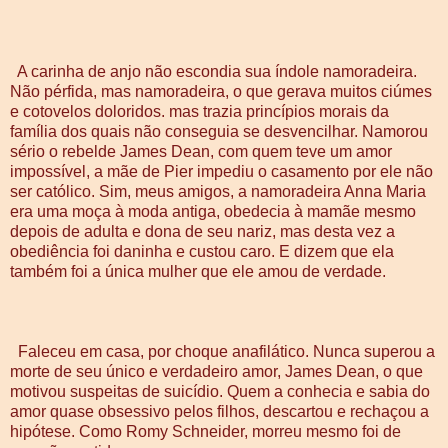
A carinha de anjo não escondia sua índole namoradeira.
Não pérfida, mas namoradeira, o que gerava muitos ciúmes
e cotovelos doloridos. mas trazia princípios morais da
família dos quais não conseguia se desvencilhar. Namorou
sério o rebelde James Dean, com quem teve um amor
impossível, a mãe de Pier impediu o casamento por ele não
ser católico. Sim, meus amigos, a namoradeira Anna Maria
era uma moça à moda antiga, obedecia à mamãe mesmo
depois de adulta e dona de seu nariz, mas desta vez a
obediência foi daninha e custou caro. E dizem que ela
também foi a única mulher que ele amou de verdade.
Faleceu em casa, por choque anafilático. Nunca superou a
morte de seu único e verdadeiro amor, James Dean, o que
motivou suspeitas de suicídio. Quem a conhecia e sabia do
amor quase obsessivo pelos filhos, descartou e rechaçou a
hipótese. Como Romy Schneider, morreu mesmo foi de