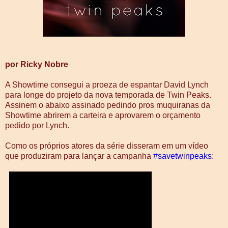
por Ricky Nobre
A Showtime consegui a proeza de espantar David Lynch
para longe do projeto da nova temporada de Twin Peaks.
Assinem o abaixo assinado pedindo pros muquiranas da
Showtime abrirem a carteira e aprovarem o orçamento
pedido por Lynch.
Como os próprios atores da série disseram em um vídeo
que produziram para lançar a campanha
‪#‎savetwinpeaks‬
: