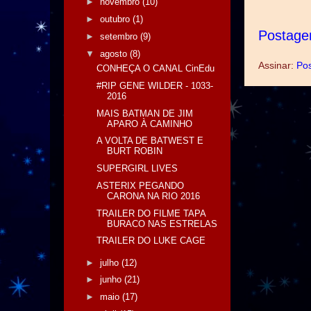
►
novembro
(10)
►
outubro
(1)
Postage
►
setembro
(9)
▼
agosto
(8)
Assinar:
Pos
CONHEÇA O CANAL CinEdu
#RIP GENE WILDER - 1033-
2016
MAIS BATMAN DE JIM
APARO À CAMINHO
A VOLTA DE BATWEST E
BURT ROBIN
SUPERGIRL LIVES
ASTERIX PEGANDO
CARONA NA RIO 2016
TRAILER DO FILME TAPA
BURACO NAS ESTRELAS
TRAILER DO LUKE CAGE
►
julho
(12)
►
junho
(21)
►
maio
(17)