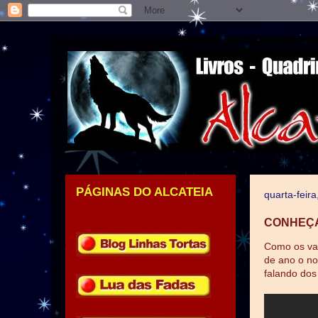
PÁGINAS DO ALCATEIA
quarta-feir
.
CONHEÇA
Como os vag
de ano o no
falando dos 