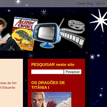
PESQUISAR neste site
OS DRAGÕES DE
stas de fim
TITÂNIA I
el Eduardo