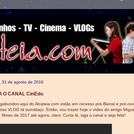
a, 31 de agosto de 2016
 O CANAL CinEdu
abundos aqui do Alcateia.com estão em recesso pré-Bienal e pré-revi
sso VLOG tá sumidaço. Então, vou trazer hoje o vídeo do amigo Migu
filmes de 2017 até agora, claro. Curta lá, siga o canal e seja feliz!