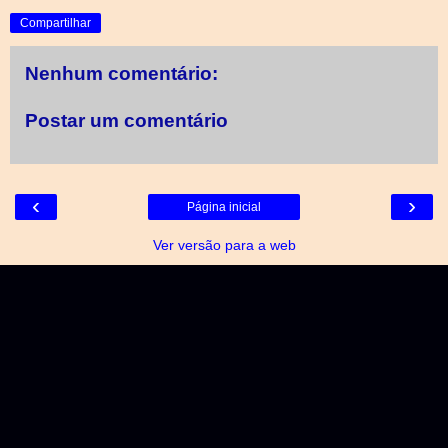
Compartilhar
Nenhum comentário:
Postar um comentário
‹
›
Página inicial
Ver versão para a web