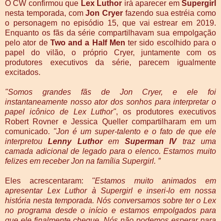
O CW confirmou que
Lex Luthor
irá aparecer em
Supergirl
nesta temporada, com
Jon Cryer
fazendo sua estréia como
o personagem no episódio 15, que vai estrear em 2019.
Enquanto os fãs da série compartilhavam sua empolgação
pelo ator de
Two and a Half Men
ter sido escolhido para o
papel do vilão, o próprio Cryer, juntamente com os
produtores executivos da série, parecem igualmente
excitados.
"Somos grandes fãs de Jon Cryer, e ele foi
instantaneamente nosso ator dos sonhos para interpretar o
papel icônico de Lex Luthor"
, os produtores executivos
Robert Rovner e Jessica Queller compartilharam em um
comunicado.
"Jon é um super-talento e o fato de que ele
interpretou
Lenny Luthor
em
Superman IV
traz uma
camada adicional de legado para o elenco. Estamos muito
felizes em receber Jon na família Supergirl. ”
Eles acrescentaram:
"Estamos muito animados em
apresentar Lex Luthor à Supergirl e inseri-lo em nossa
história nesta temporada. Nós conversamos sobre ter o Lex
no programa desde o início e estamos empolgados para
que ele finalmente chegue. Nós não podemos esperar para