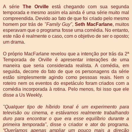
A série
The Orville
está chegando com sua segunda
temporada e mesmo assim ela ainda é uma série muito mal
compreendida. Devido ao fato de que foi criado pelo mesmo
homem por trás de
"Family Guy"
,
Seth MacFarlane
, muitos
esperavam que o programa fosse uma comédia. No entanto,
este não é realmente o caso, com o objetivo de ser o oposto;
um drama.
O próprio MacFarlane revelou que a intenção por trás da 2ª
Temporada de Orville é apresentar interações de uma
maneira que seria considerada realista. A comédia, em
seguida, decorre do fato de que os personagens da série
estão simplesmente agindo como pessoas reais. Nem o
roteiro nem os eventos do espetáculo foram criados com a
comédia incorporada à rotina. Pelo menos, foi isso que ele
disse a Us Weekly.
"Qualquer tipo de híbrido tonal é um experimento para
televisão ou cinema, e estávamos realmente trabalhando
duro para encontrar o que era esse equilíbrio durante a
primeira temporada"
, disse o criador e ator do programa.
“Queríamos apenas ampliar um pouco mais a direção