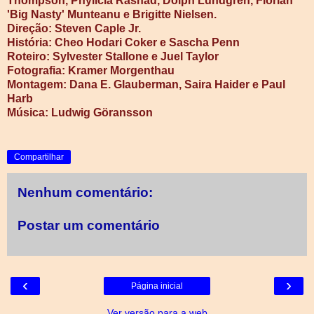
Thompson, Phylicia Rashad, Dolph Lundgren, Florian
'Big Nasty' Munteanu e Brigitte Nielsen.
Direção: Steven Caple Jr.
História: Cheo Hodari Coker e Sascha Penn
Roteiro: Sylvester Stallone e Juel Taylor
Fotografia: Kramer Morgenthau
Montagem: Dana E. Glauberman, Saira Haider e Paul
Harb
Música: Ludwig Göransson
Compartilhar
Nenhum comentário:
Postar um comentário
‹
›
Página inicial
Ver versão para a web