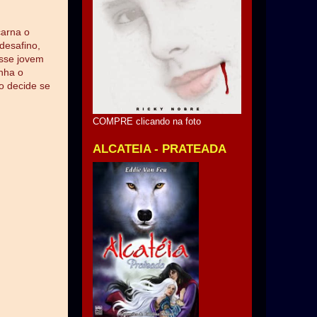
carna o
desafino,
esse jovem
nha o
o decide se
COMPRE clicando na foto
ALCATEIA - PRATEADA