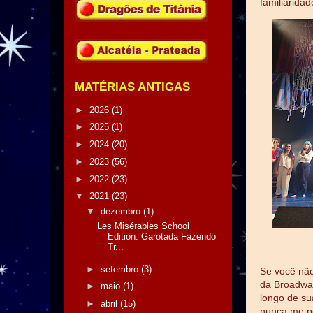
familiarida
MATÉRIAS ANTIGAS
►
2026
(1)
►
2025
(1)
►
2024
(20)
►
2023
(56)
►
2022
(23)
▼
2021
(23)
▼
dezembro
(1)
Les Misérables School
Edition: Garotada Fazendo
Tr...
►
setembro
(3)
Se você não
da Broadway
►
maio
(1)
longo de su
►
abril
(15)
nunca me pe