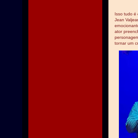
Isso tudo é
Jean Valje
emocionante
ator preenc
personagem
tornar um c