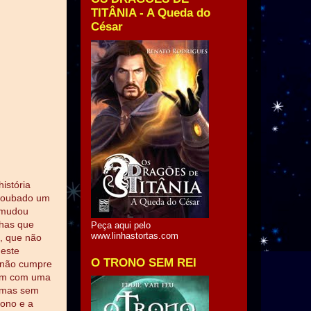
TITÂNIA - A Queda do
César
istória
 roubado um
 mudou
lhas que
Peça aqui pelo
www.linhastortas.com
t, que não
 este
O TRONO SEM REI
n não cumpre
ham com uma
, mas sem
dono e a