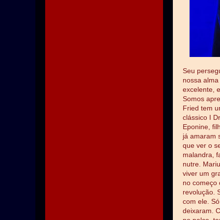
Seu persegu
nossa alma 
excelente, 
Somos apres
Fried tem u
clássico I 
Eponine, fi
já amaram s
que ver o se
malandra, f
nutre. Mari
viver um gr
no começo d
revolução. 
com ele. Só
deixaram. C