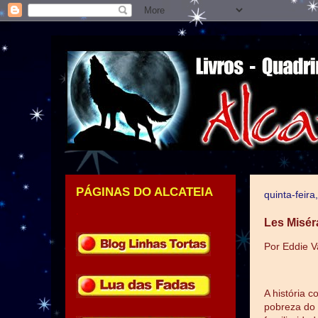
PÁGINAS DO ALCATEIA
quinta-feir
.
Les Misér
Por Eddie 
A história 
pobreza do