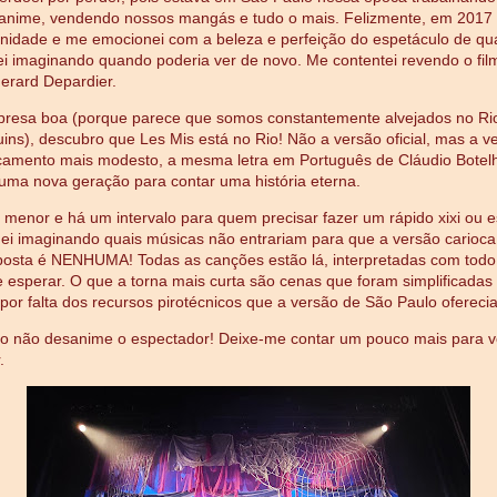
anime, vendendo nossos mangás e tudo o mais. Felizmente, em 2017 
nidade e me emocionei com a beleza e perfeição do espetáculo de qu
ei imaginando quando poderia ver de novo. Me contentei revendo o fil
erard Depardier.
presa boa (porque parece que somos constantemente alvejados no R
uins), descubro que Les Mis está no Rio! Não a versão oficial, mas a v
amento mais modesto, a mesma letra em Português de Cláudio Botelh
ma nova geração para contar uma história eterna.
 menor e há um intervalo para quem precisar fazer um rápido xixi ou e
uei imaginando quais músicas não entrariam para que a versão carioca
sposta é NENHUMA! Todas as canções estão lá, interpretadas com todo 
 esperar. O que a torna mais curta são cenas que foram simplificadas
 por falta dos recursos pirotécnicos que a versão de São Paulo oferecia
o não desanime o espectador! Deixe-me contar um pouco mais para v
.