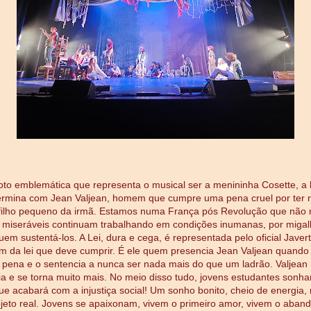
oto emblemática que representa o musical ser a menininha Cosette, a h
ermina com Jean Valjean, homem que cumpre uma pena cruel por ter
 filho pequeno da irmã. Estamos numa França pós Revolução que não
 miseráveis continuam trabalhando em condições inumanas, por miga
em sustentá-los. A Lei, dura e cega, é representada pelo oficial Javer
m da lei que deve cumprir. É ele quem presencia Jean Valjean quando
pena e o sentencia a nunca ser nada mais do que um ladrão. Valjea
ia e se torna muito mais. No meio disso tudo, jovens estudantes son
ue acabará com a injustiça social! Um sonho bonito, cheio de energia
eto real. Jovens se apaixonam, vivem o primeiro amor, vivem o aban