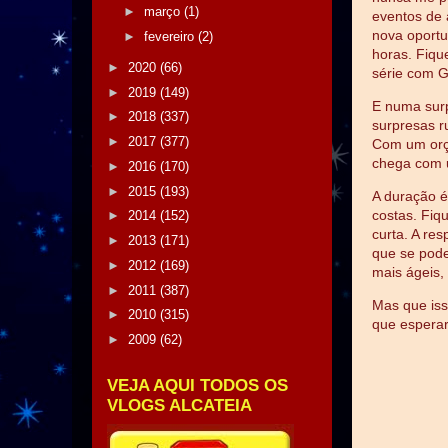
►
março
(1)
eventos de 
nova oportu
►
fevereiro
(2)
horas. Fiqu
►
2020
(66)
série com G
►
2019
(149)
E numa sur
►
2018
(337)
surpresas r
►
2017
(377)
Com um orç
chega com u
►
2016
(170)
►
2015
(193)
A duração é
costas. Fiq
►
2014
(152)
curta. A re
►
2013
(171)
que se pode
►
2012
(169)
mais ágeis,
►
2011
(387)
Mas que iss
►
2010
(315)
que esperar
►
2009
(62)
VEJA AQUI TODOS OS
VLOGS ALCATEIA