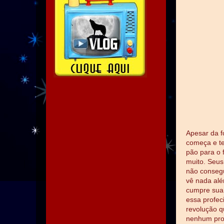
Apesar da f
começa e t
pão para o
muito. Seus
não consegu
vê nada alé
cumpre sua 
essa profec
revolução q
nenhum proj