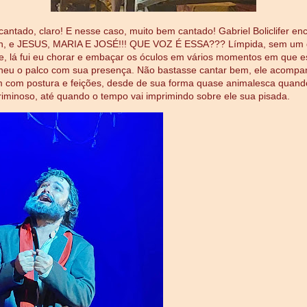
 cantado, claro! E nesse caso, muito bem cantado! Gabriel Boliclifer en
an, e JESUS, MARIA E JOSÉ!!! QUE VOZ É ESSA??? Límpida, sem um 
, lá fui eu chorar e embaçar os óculos em vários momentos em que 
heu o palco com sua presença. Não bastasse cantar bem, ele acompa
 com postura e feições, desde de sua forma quase animalesca quand
riminoso, até quando o tempo vai imprimindo sobre ele sua pisada.