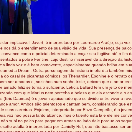
idor implacável, Javert, é interpretado por Leornardo Araújo, cuja voz
e nos dá o entendimento de sua visão de vida. Sua presença de palco
e convence como o policial determinado a caçar seu fugitivo até o fim 
entados à pobre Fantine, cujo destino miserável dá a direção da histó
ma linda voz e é bem comovente, especialmente quando brilha em sua 
Dreamed a Dream. Outra personagem de história infeliz é a também mis
lha do casal de picaretas cômicos, os Thenardier. Eponine é o retrato d
em ser amados e, sozinhos num sonho triste, deixam que o amor cres
r amado feliz se torna o suficiente. Letícia Ballard tem um jeito de men
azendo com que Marius nem perceba a beleza que ela esconde e o am
us (Eric Daumas) é o jovem apaixonado que se divide entre viver a rev
ande amor. Ambos são talentosos e cantam bem, considerando que e
e suas carreiras. Enjolras, interpretado por Enzo Campeão, é o jovem
Sua voz não possui tanto alcance, mas o talento está lá e ele me conve
 não subi no palco para pegar em armas ao lado dele porque os segu
osette adulta é interpretada por Danielly Ruf, que não bastasse ser u