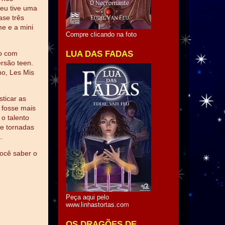
eu tive uma
ase três
me e a mini
Compre clicando na foto
LUA DAS FADAS
io com
ersão teen.
o, Les Mis
sticar as
 fosse mais
o talento
 e tornadas
.
ocê saber o
Peça aqui pelo
www.linhastortas.com
OS DRAGÕES DE