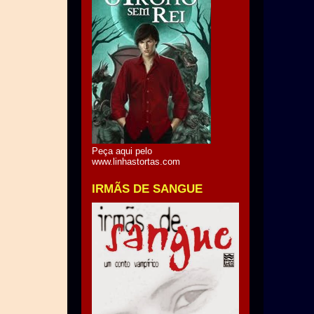
Peça aqui pelo
www.linhastortas.com
IRMÃS DE SANGUE