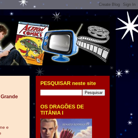
PESQUISAR neste site
e Grande
OS DRAGÕES DE
TITÂNIA I
ome e
e