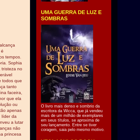
UMA GUERRA DE LUZ E
SOMBRAS
 alcança
 é
dos tempos.
ria. Sophia
tristeza no
erável
e todos que
ça tanto
ina faceira,
or que ela
olução ou
O livro mais denso e sombrio da
stão apenas
escritora da Wicca, que já vendeu
mais de um milhão de exemplares
 líder da
em seus títulos, se aproxima de
nveu a lutar
seu lançamento. Entre se tiver
ranças não
coragem, saia pelo mesmo motivo.
ma princesa