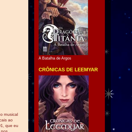
A Batalha de Argos
CRÔNICAS DE LEEMYAR
do musical
cais ao
01, que eu
 nos