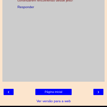
continuarem encolhendo desse jeito!
Responder
‹
›
Página inicial
Ver versão para a web