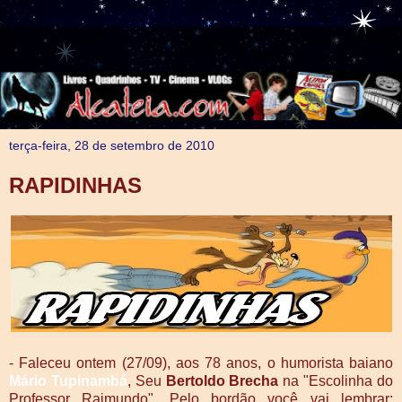
terça-feira, 28 de setembro de 2010
RAPIDINHAS
- Faleceu ontem (27/09), aos 78 anos, o humorista baiano
Mário Tupinambá
, Seu
Bertoldo Brecha
na "Escolinha do
Professor Raimundo". Pelo bordão você vai lembrar: