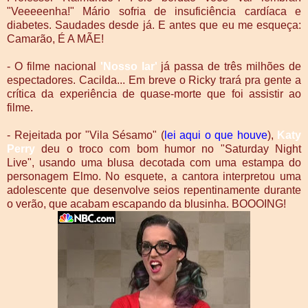
"Veeeeenha!" Mário sofria de insuficiência cardíaca e
diabetes. Saudades desde já. E antes que eu me esqueça:
Camarão, É A MÃE!
- O filme nacional
'Nosso lar'
já passa de três milhões de
espectadores. Cacilda... Em breve o Ricky trará pra gente a
crítica da experiência de quase-morte que foi assistir ao
filme.
- Rejeitada por "Vila Sésamo" (
lei aqui o que houve
),
Katy
Perry
deu o troco com bom humor no "Saturday Night
Live", usando uma blusa decotada com uma estampa do
personagem Elmo. No esquete, a cantora interpretou uma
adolescente que desenvolve seios repentinamente durante
o verão, que acabam escapando da blusinha. BOOOING!