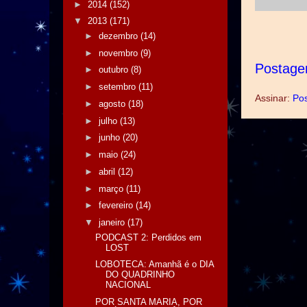
►
2014
(152)
▼
2013
(171)
►
dezembro
(14)
►
novembro
(9)
Postage
►
outubro
(8)
►
setembro
(11)
Assinar:
Pos
►
agosto
(18)
►
julho
(13)
►
junho
(20)
►
maio
(24)
►
abril
(12)
►
março
(11)
►
fevereiro
(14)
▼
janeiro
(17)
PODCAST 2: Perdidos em
LOST
LOBOTECA: Amanhã é o DIA
DO QUADRINHO
NACIONAL
POR SANTA MARIA, POR