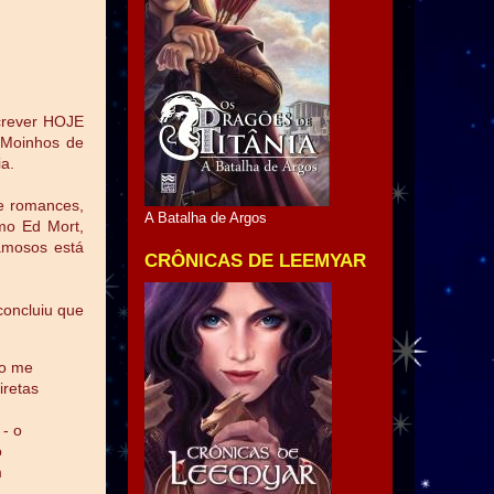
screver HOJE
 Moinhos de
ia.
re romances,
A Batalha de Argos
omo Ed Mort,
famosos está
CRÔNICAS DE LEEMYAR
concluiu que
ão me
iretas
- o
o
m