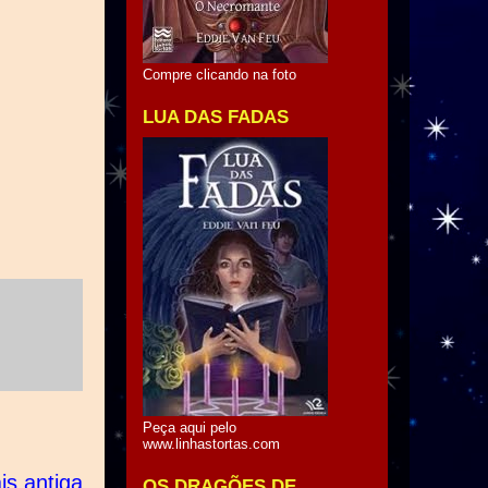
Compre clicando na foto
LUA DAS FADAS
Peça aqui pelo
www.linhastortas.com
s antiga
OS DRAGÕES DE