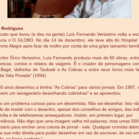
 Rodrigues
usto que levou (e deu na gente) Luís Fernando Verissimo volta a e
una n´O GLOBO. No dia 14 de dezembro, ele teve alta do Hospital
orto Alegre após ficar de molho por conta de uma gripe tamanho famíl
critor Érico Verissimo, Luís Fernando produziu mais de 60 obras, ent
ônicas, contos e relatos de viagens. É o criador de personagens c
 Bagé, Velhinha de Taubaté e As Cobras e entre seus livros mais 
a Vida Privada" (1994).
0 anos desenhou a tirinha "As Cobras" para vários jornais. Em 1997, 
 bem um sexagenário desenhando cobrinhas" e as aposentou.
o um problema curioso para um desenhista. Não sei desenhar. Isto n
e de insistir com o desenho, apesar dos conselhos de amigos, das ind
mília e de telefonemas ameaçadores. Insisto, em primeiro lugar, por
niência. Não digo que uma imagem valha mil palavras, mas umas 500 
sário para encher uma coluna de jornal - vale. Qualquer cronista diári
 a sua mão direita para poder desenhar em vez de escrever, de vez e
o, se fosse canhoto."