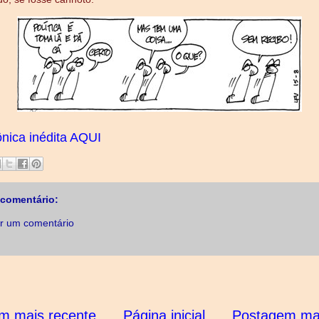
ônica inédita AQUI
comentário:
r um comentário
m mais recente
Página inicial
Postagem mai