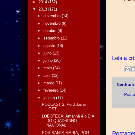
►
2014
(152)
▼
2013
(171)
►
dezembro
(14)
►
novembro
(9)
►
outubro
(8)
►
setembro
(11)
►
agosto
(18)
►
julho
(13)
Leia a cr
►
junho
(20)
►
maio
(24)
►
abril
(12)
►
março
(11)
Nenhum 
►
fevereiro
(14)
Posta
▼
janeiro
(17)
PODCAST 2: Perdidos em
LOST
LOBOTECA: Amanhã é o DIA
DO QUADRINHO
NACIONAL
Postage
POR SANTA MARIA, POR