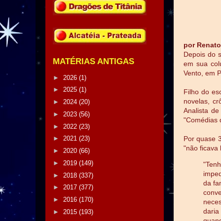
por Renato
Depois do s
MATÉRIAS ANTIGAS
em sua col
Vento, em P
►
2026
(1)
►
2025
(1)
Filho do es
novelas, cr
►
2024
(20)
Analista de
►
2023
(56)
"Comédias d
►
2022
(23)
Por quase 3
►
2021
(23)
"não ficava
►
2020
(66)
►
2019
(149)
"Tenh
imped
►
2018
(337)
da fa
►
2017
(377)
conve
►
2016
(170)
neces
daria
►
2015
(193)
quand