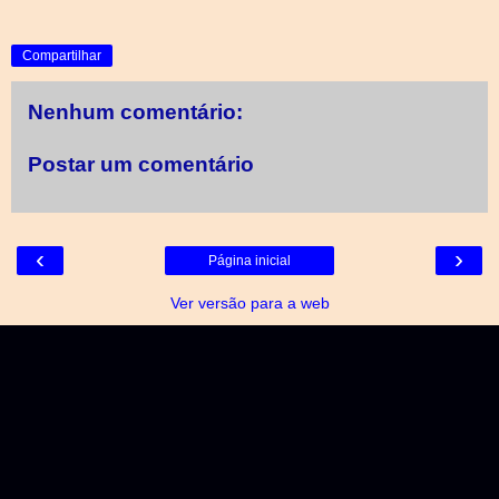
Compartilhar
Nenhum comentário:
Postar um comentário
‹
›
Página inicial
Ver versão para a web