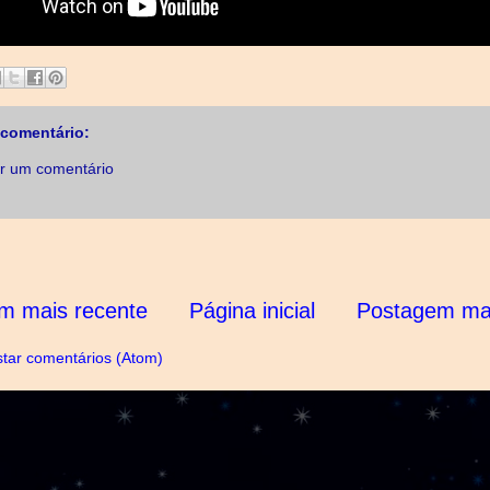
comentário:
r um comentário
m mais recente
Página inicial
Postagem mai
tar comentários (Atom)