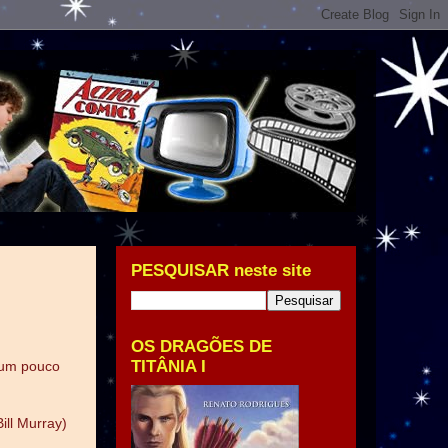
PESQUISAR neste site
OS DRAGÕES DE
TITÂNIA I
 um pouco
ill Murray)