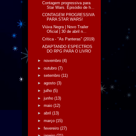
Contagem progressiva para
Star Wars. Episódio de h...
CONTAGEM PROGRESSIVA
PARA STAR WARS!
Viúva Negra | Novo Trailer
Oficial | 30 de abril n...
Crítica - "As Panteras" (2019)
ADAPTANDO ESPECTROS
DO RPG PARA O LIVRO
►
novembro
(4)
►
outubro
(7)
►
setembro
(11)
►
agosto
(3)
►
julho
(5)
►
junho
(13)
►
maio
(12)
►
abril
(13)
►
março
(15)
►
fevereiro
(27)
►
janeiro
(21)