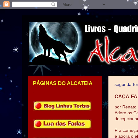
PÁGINAS DO ALCATEIA
segunda-fei
.
CAÇA-FAN
por Renato
Adoro os C
decepcionad
Pra começar
e agora o el