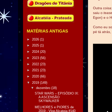
Outra coisa
saiu o
teas
Egon) e o 
Como eu sou
MATÉRIAS ANTIGAS
pé tá atrás, 
►
2026
(1)
►
2025
(1)
►
2024
(20)
►
2023
(56)
►
2022
(23)
►
2021
(23)
►
2020
(66)
▼
2019
(149)
▼
dezembro
(18)
STAR WARS – EPISÓDIO IX:
A ASCENSÃO
SKYWALKER
MELHORES e PIORES de
2019 - Vlog Alcateia #140