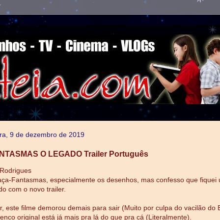
ra, 9 de dezembro de 2019
TASMAS O LEGADO Trailer Português
 Rodrigues
aça-Fantasmas, especialmente os desenhos, mas confesso que fiquei
o com o novo trailer.
, este filme demorou demais para sair (Muito por culpa do vacilão do B
enco original está já mais pra lá do que pra cá (Literalmente).