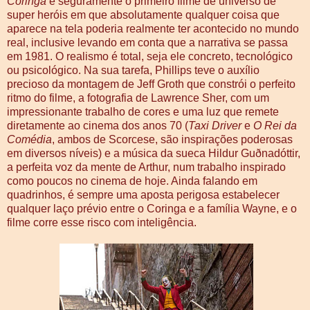
Coringa
é seguramente o primeiro filme de universo de
super heróis em que absolutamente qualquer coisa que
aparece na tela poderia realmente ter acontecido no mundo
real, inclusive levando em conta que a narrativa se passa
em 1981. O realismo é total, seja ele concreto, tecnológico
ou psicológico. Na sua tarefa, Phillips teve o auxílio
precioso da montagem de Jeff Groth que constrói o perfeito
ritmo do filme, a fotografia de Lawrence Sher, com um
impressionante trabalho de cores e uma luz que remete
diretamente ao cinema dos anos 70 (
Taxi Driver
e
O Rei da
Comédia
, ambos de Scorcese, são inspirações poderosas
em diversos níveis) e a música da sueca Hildur Guðnadóttir,
a perfeita voz da mente de Arthur, num trabalho inspirado
como poucos no cinema de hoje. Ainda falando em
quadrinhos, é sempre uma aposta perigosa estabelecer
qualquer laço prévio entre o Coringa e a família Wayne, e o
filme corre esse risco com inteligência.