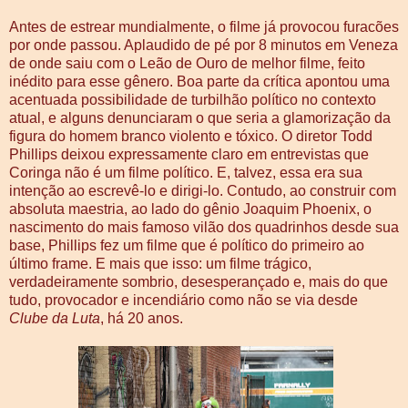
Antes de estrear mundialmente, o filme já provocou furacões
por onde passou. Aplaudido de pé por 8 minutos em Veneza
de onde saiu com o Leão de Ouro de melhor filme, feito
inédito para esse gênero. Boa parte da crítica apontou uma
acentuada possibilidade de turbilhão político no contexto
atual, e alguns denunciaram o que seria a glamorização da
figura do homem branco violento e tóxico. O diretor Todd
Phillips deixou expressamente claro em entrevistas que
Coringa não é um filme político. E, talvez, essa era sua
intenção ao escrevê-lo e dirigi-lo. Contudo, ao construir com
absoluta maestria, ao lado do gênio Joaquim Phoenix, o
nascimento do mais famoso vilão dos quadrinhos desde sua
base, Phillips fez um filme que é político do primeiro ao
último frame. E mais que isso: um filme trágico,
verdadeiramente sombrio, desesperançado e, mais do que
tudo, provocador e incendiário como não se via desde
Clube da Luta
, há 20 anos.