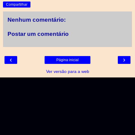
Compartilhar
Nenhum comentário:
Postar um comentário
‹
›
Página inicial
Ver versão para a web