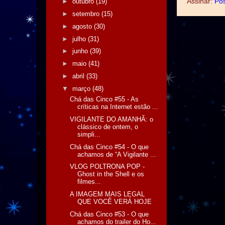
Assinar:
Pos
►
outubro
(19)
►
setembro
(15)
►
agosto
(30)
►
julho
(31)
►
junho
(39)
►
maio
(41)
►
abril
(33)
▼
março
(48)
Chá das Cinco #55 - As
críticas na Internet estão ...
VIGILANTE DO AMANHÃ: o
clássico de ontem, o
simpli...
Chá das Cinco #54 - O que
achamos de “A Vigilante ...
VLOG POLTRONA POP -
Ghost in the Shell e os
filmes...
A IMAGEM MAIS LEGAL
QUE VOCÊ VERÁ HOJE
Chá das Cinco #53 - O que
achamos do trailer do Ho...