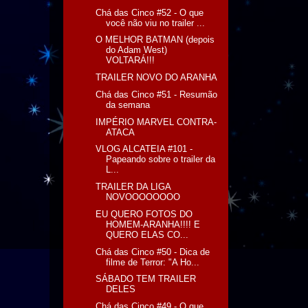
Chá das Cinco #52 - O que
você não viu no trailer ...
O MELHOR BATMAN (depois
do Adam West)
VOLTARÁ!!!
TRAILER NOVO DO ARANHA
Chá das Cinco #51 - Resumão
da semana
IMPÉRIO MARVEL CONTRA-
ATACA
VLOG ALCATEIA #101 -
Papeando sobre o trailer da
L...
TRAILER DA LIGA
NOVOOOOOOOO
EU QUERO FOTOS DO
HOMEM-ARANHA!!!! E
QUERO ELAS CO...
Chá das Cinco #50 - Dica de
filme de Terror: "A Ho...
SÁBADO TEM TRAILER
DELES
Chá das Cinco #49 - O que