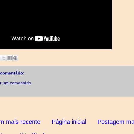
comentário:
r um comentário
m mais recente
Página inicial
Postagem mai