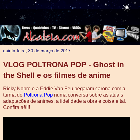
quinta-feira, 30 de março de 2017
VLOG POLTRONA POP - Ghost in
the Shell e os filmes de anime
Ricky Nobre e a Eddie Van Feu pegaram carona com a
turma do
Poltrona Pop
numa conversa sobre as atuais
adaptações de animes, a fidelidade a obra e coisa e tal.
Confira aê!!!