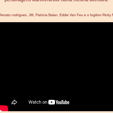
Renato rodrigues, JM, Patricia Balan, Eddie Van Feu e o fugitivo Ricky