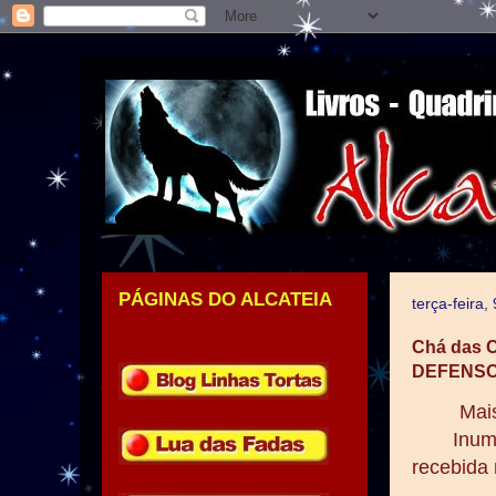
PÁGINAS DO ALCATEIA
terça-feira
.
Chá das C
DEFENS
Mais
Inum
recebida 