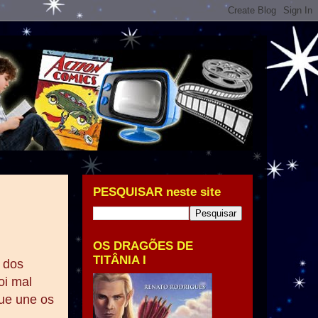
PESQUISAR neste site
OS DRAGÕES DE
TITÂNIA I
o dos
i mal
que une os