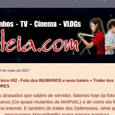
, 9 de maio de 2017
inco #82 - Foto dos INUMANOS e seus haters + Trailer dos
ORES
 atrasados que salário de servidor, falamos hoje da fot
anos (Os quase mutantes da MARVEL) e de como ela fo
na internet. E também do trailer dos Defensores, série 
personagens Marvel/Netflix numa mesma aventura.