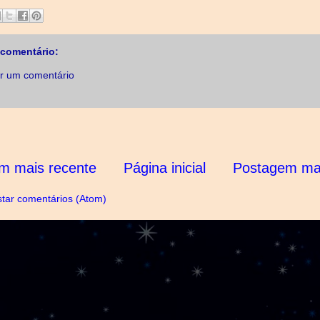
comentário:
r um comentário
m mais recente
Página inicial
Postagem mai
tar comentários (Atom)