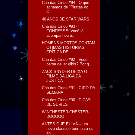
Chá das Cinco #94 - O que
achamos de "Piratas do
C...
40 ANOS DE STAR WARS
Chá das Cinco #93 -
CONFESSE: Você já
acompanhou a...
HOMENS MORTOS CONTAM
ÓTIMAS HISTÓRIAS!
CRÍTICA DE ...
Chá das Cinco #92 - Você
parou de ler gibis? Por q...
ZACK SNYDER DEIXA O
FILME DA LIGA DA
JUSTIÇA
Chá das Cinco #91 - GIRO DA
SEMANA
Chá das Cinco #90 - DICAS
DE SÉRIES
WINCHESTER-CHESTER-
DOOOOO
ANTES QUE EU VÁ – um
novo clássico teen para os
an...