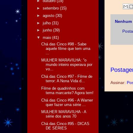
►
outubro
(19)
►
setembro
(15)
►
agosto
(30)
Nenhum 
►
julho
(31)
►
junho
(39)
Posta
▼
maio
(41)
Chá das Cinco #98 - Sabe
aquele filme que tem uma
...
MULHER MARAVILHA: “o
mundo inteiro esperava por
Postage
vo...
Chá das Cinco #97 - Filme de
terror: A Nona Vida d...
Assinar:
Pos
Filme de quadrinhos com
tema marcante? Agora tem!
Chá das Cinco #96 - A Warner
quer fazer uma série ...
MULHER MARAVILHA - A
série dos anos 70
Chá das Cinco #95 - DICAS
DE SÉRIES