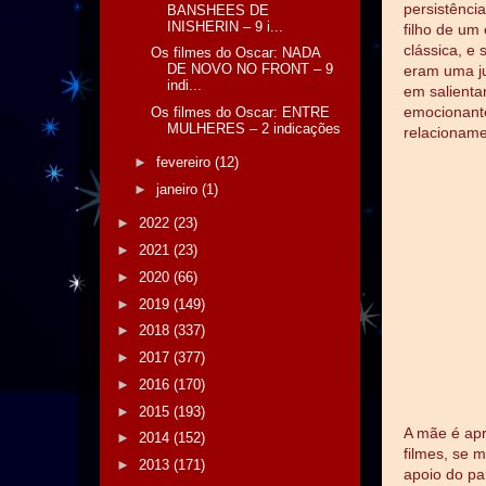
persistênci
BANSHEES DE
INISHERIN – 9 i...
filho de um
clássica, e
Os filmes do Oscar: NADA
DE NOVO NO FRONT – 9
eram uma ju
indi...
em salienta
emocionante
Os filmes do Oscar: ENTRE
MULHERES – 2 indicações
relacioname
►
fevereiro
(12)
►
janeiro
(1)
►
2022
(23)
►
2021
(23)
►
2020
(66)
►
2019
(149)
►
2018
(337)
►
2017
(377)
►
2016
(170)
►
2015
(193)
A mãe é apr
►
2014
(152)
filmes, se 
►
2013
(171)
apoio do pa