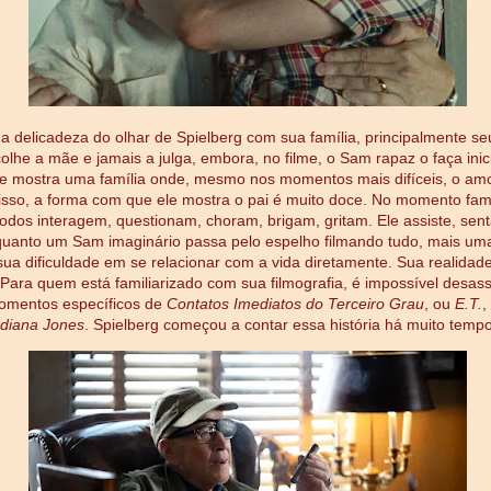
 a delicadeza do olhar de Spielberg com sua família, principalmente se
olhe a mãe e jamais a julga, embora, no filme, o Sam rapaz o faça inic
e mostra uma família onde, mesmo nos momentos mais difíceis, o am
nisso, a forma com que ele mostra o pai é muito doce. No momento fami
todos interagem, questionam, choram, brigam, gritam. Ele assiste, sen
uanto um Sam imaginário passa pelo espelho filmando tudo, mais um
ua dificuldade em se relacionar com a vida diretamente. Sua realidade
Para quem está familiarizado com sua filmografia, é impossível desas
omentos específicos de
Contatos Imediatos do Terceiro Grau
, ou
E.T.
,
ndiana Jones
. Spielberg começou a contar essa história há muito temp