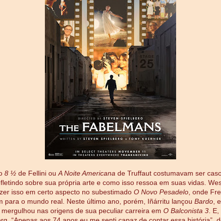
mo
8 ½
de Fellini ou
A Noite Americana
de Truffaut costumavam ser caso
efletindo sobre sua própria arte e como isso ressoa em suas vidas. We
zer isso em certo aspecto no subestimado
O Novo Pesadelo
, onde Fr
 para o mundo real. Neste último ano, porém, Iñárritu lançou
Bardo
, 
 mergulhou nas origens de sua peculiar carreira em
O Balconista 3
. E,
erg. “Apenas aos 74 anos eu me senti capaz de contar essa história”, d