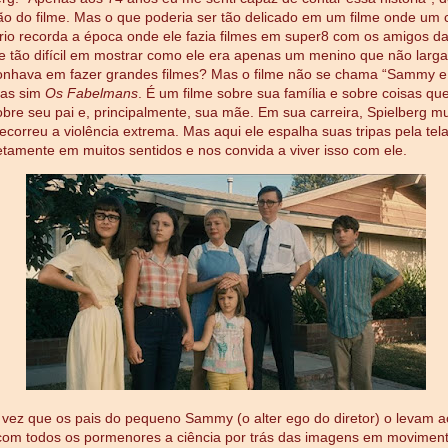
ão do filme. Mas o que poderia ser tão delicado em um filme onde um 
io recorda a época onde ele fazia filmes em super8 com os amigos d
e tão difícil em mostrar como ele era apenas um menino que não larg
onhava em fazer grandes filmes? Mas o filme não se chama “Sammy e
as sim
Os Fabelmans
. É um filme sobre sua família e sobre coisas qu
obre seu pai e, principalmente, sua mãe. Em sua carreira, Spielberg mu
ecorreu a violência extrema. Mas aqui ele espalha suas tripas pela tela
tamente em muitos sentidos e nos convida a viver isso com ele.
 vez que os pais do pequeno Sammy (o alter ego do diretor) o levam a
 com todos os pormenores a ciência por trás das imagens em moviment