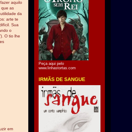
fazer aquilo
o que as
utilidade da
s: arte te
fícil. Sua
ando o
). O tio lhe
des
Peça aqui pelo
www.linhastortas.com
IRMÃS DE SANGUE
uzir em