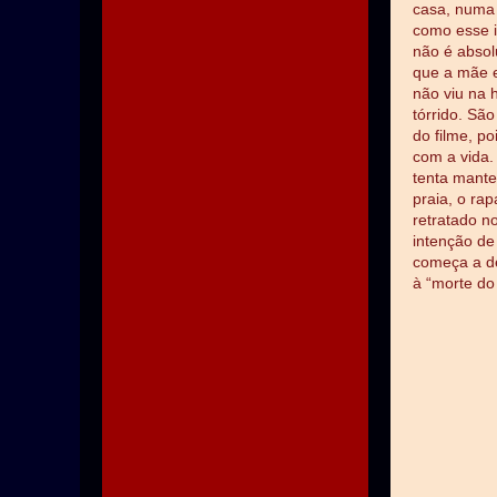
casa, numa 
como esse i
não é absol
que a mãe e
não viu na 
tórrido. Sã
do filme, p
com a vida.
tenta mante
praia, o ra
retratado n
intenção de
começa a de
à “morte do