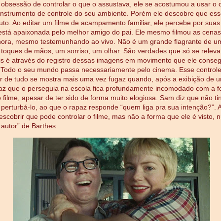
obsessão de controlar o que o assustava, ele se acostumou a usar o
nstrumento de controle do seu ambiente. Porém ele descobre que ess
uto. Ao editar um filme de acampamento familiar, ele percebe por suas
stá apaixonada pelo melhor amigo do pai. Ele mesmo filmou as cenas
hora, mesmo testemunhando ao vivo. Não é um grande flagrante de u
o toques de mãos, um sorriso, um olhar. São verdades que só se relev
ois é através do registro dessas imagens em movimento que ele conseg
 Todo o seu mundo passa necessariamente pelo cinema. Esse controle
r de tudo se mostra mais uma vez fugaz quando, após a exibição de u
paz que o perseguia na escola fica profundamente incomodado com a f
o filme, apesar de ter sido de forma muito elogiosa. Sam diz que não ti
 perturbá-lo, ao que o rapaz responde “quem liga pra sua intenção?”. Al
scobrir que pode controlar o filme, mas não a forma que ele é visto,
 autor” de Barthes.