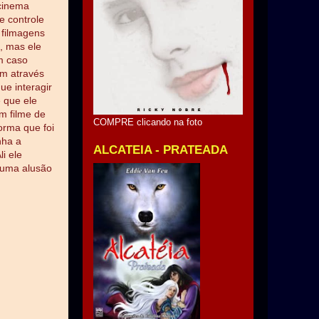
 cinema
e controle
 filmagens
, mas ele
m caso
am através
ue interagir
 que ele
m filme de
COMPRE clicando na foto
orma que foi
nha a
ALCATEIA - PRATEADA
i ele
 numa alusão