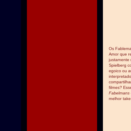
Os Fableman
Amor que re
justamente
Spielberg 
egoico ou a
interpretad
compartilha
filmes? Ess
Fabelmans
melhor take 