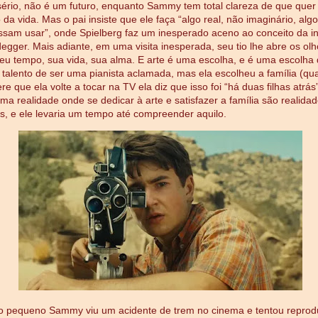
sério, não é um futuro, enquanto Sammy tem total clareza de que quer 
 da vida. Mas o pai insiste que ele faça “algo real, não imaginário, alg
sam usar”, onde Spielberg faz um inesperado aceno ao conceito da in
egger. Mais adiante, em uma visita inesperada, seu tio lhe abre os olho
u tempo, sua vida, sua alma. E arte é uma escolha, e é uma escolha di
 talento de ser uma pianista aclamada, mas ela escolheu a família (qu
e que ela volte a tocar na TV ela diz que isso foi “há duas filhas atrás”
ma realidade onde se dedicar à arte e satisfazer a família são realida
eis, e ele levaria um tempo até compreender aquilo.
o pequeno Sammy viu um acidente de trem no cinema e tentou reprod