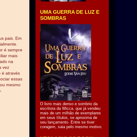
UMA GUERRA DE LUZ E
SOMBRAS
us pais. Em
ialmente.
or é sempre
liar mais
tado na
a vez
 é através
sociar essas
 ou mesmo
o.
O livro mais denso e sombrio da
escritora da Wicca, que já vendeu
mais de um milhão de exemplares
em seus títulos, se aproxima de
seu lançamento. Entre se tiver
coragem, saia pelo mesmo motivo.