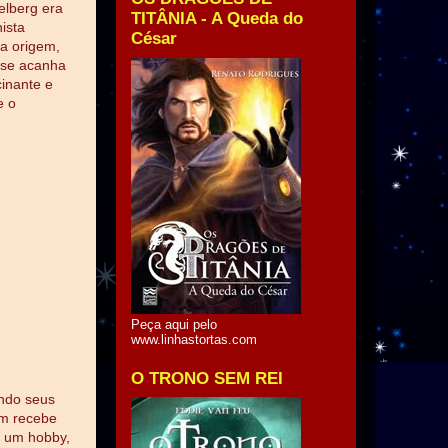
elberg era
TITÂNIA - A Queda do
ista
César
ta origem,
o se acanha
cinante e
e o
Peça aqui pelo
www.linhastortas.com
O TRONO SEM REI
endo seus
ém recebe
é um hobby,