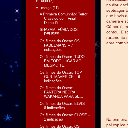
►
abril
(2)
na divulgaç
▼
março
(11)
septuagenár
A Primeira Comunhão: Terror
que havia d
Clássico com Final
câmera e s
Demodê
Câmera”, m
SHAZAM! FÚRIA DOS
contou. É s
DEUSES
raramente r
Os filmes do Oscar: OS
abre comple
FABELMANS – 7
indicações
Os filmes do Oscar: TUDO
EM TODO LUGAR AO
MESMO TE...
Os filmes do Oscar: TOP
GUN: MAVERICK – 6
indicações
Os filmes do Oscar:
PANTERA NEGRA:
WAKANDA PARA SE...
Os filmes do Oscar: ELVIS –
8 indicações
Os filmes do Oscar: CLOSE –
1 indicação
Na primeira
pai explica
Os filmes do Oscar: OS