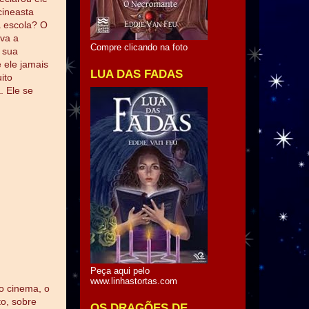
cineasta
a escola? O
ava a
Compre clicando na foto
 sua
e ele jamais
LUA DAS FADAS
ito
. Ele se
Peça aqui pelo
www.linhastortas.com
o cinema, o
o, sobre
OS DRAGÕES DE