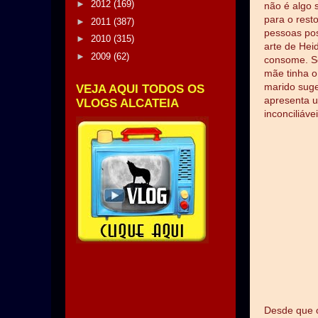
►
2012
(169)
não é algo 
para o resto
►
2011
(387)
pessoas pos
►
2010
(315)
arte de Heid
►
2009
(62)
consome. Se
mãe tinha o
marido suger
VEJA AQUI TODOS OS
apresenta u
VLOGS ALCATEIA
inconciliáv
Desde que 