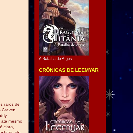
A Batalha de Argos
CRÔNICAS DE LEEMYAR
s raros de
s Craven
eddy
e até mesmo
 é claro,
eclarou ele