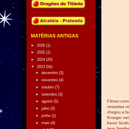
MATÉRIAS ANTIGAS
►
2026
(1)
►
2025
(1)
►
2024
(20)
▼
2023
(56)
►
dezembro
(3)
►
novembro
(4)
►
outubro
(7)
►
setembro
(3)
Filmes co
►
agosto
(5)
cineastas r
►
julho
(3)
chegou a fa
►
junho
(1)
Krueger vem
►
maio
(4)
Kevin Smith
teve Spielb