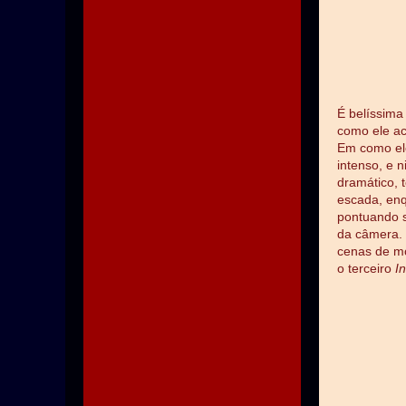
É belíssima
como ele ac
Em como el
intenso, e 
dramático, 
escada, enq
pontuando s
da câmera. 
cenas de m
o terceiro
I