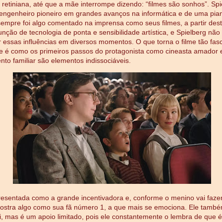
a retiniana, até que a mãe interrompe dizendo: “filmes são sonhos”. Spi
 engenheiro pioneiro em grandes avanços na informática e de uma pian
 sempre foi algo comentado na imprensa como seus filmes, a partir des
nção de tecnologia de ponta e sensibilidade artística, e Spielberg nã
r essas influências em diversos momentos. O que torna o filme tão fas
 é como os primeiros passos do protagonista como cineasta amador 
nto familiar são elementos indissociáveis.
esentada como a grande incentivadora e, conforme o menino vai faz
mostra algo como sua fã número 1, a que mais se emociona. Ele tamb
i, mas é um apoio limitado, pois ele constantemente o lembra de que 