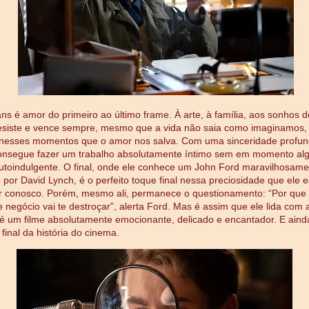
s é amor do primeiro ao último frame. À arte, à família, aos sonhos d
siste e vence sempre, mesmo que a vida não saia como imaginamos, 
 nesses momentos que o amor nos salva. Com uma sinceridade profun
consegue fazer um trabalho absolutamente íntimo sem em momento al
utoindulgente. O final, onde ele conhece um John Ford maravilhosame
o por David Lynch, é o perfeito toque final nessa preciosidade que ele 
r conosco. Porém, mesmo ali, permanece o questionamento: “Por que 
e negócio vai te destroçar”, alerta Ford. Mas é assim que ele lida com 
é um filme absolutamente emocionante, delicado e encantador. E aind
final da história do cinema.