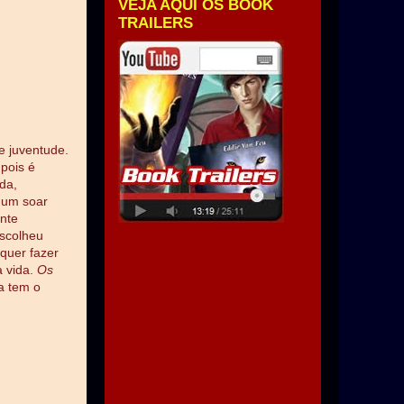
VEJA AQUI OS BOOK
TRAILERS
e juventude.
pois é
da,
gum soar
nte
escolheu
quer fazer
a vida.
Os
a tem o